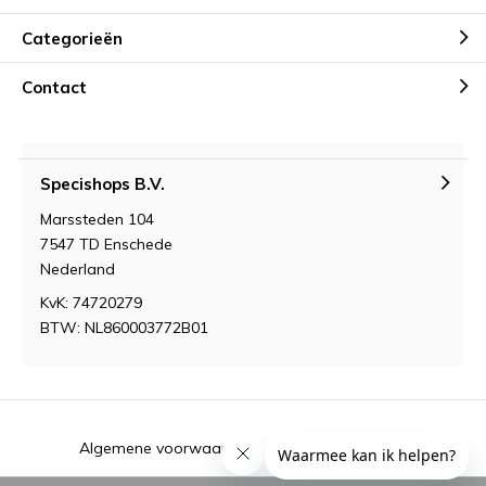
Categorieën
Contact
Specishops B.V.
Marssteden 104
7547 TD Enschede
Nederland
KvK: 74720279
BTW: NL860003772B01
Algemene voorwaarden
RSS-feed
Sitemap