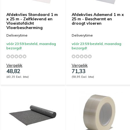
Afdekvlies Standaard 1 m
Afdekvlies Ademend 1 m x
x 25 m - Zelfklevend en
25 m - Beschermt en
Vloeistofdicht
droogt vloeren
Vloerbescherming
Deliverytime
Deliverytime
vóór 23:59 besteld, maandag
vóór 23:59 besteld, maandag
bezorgd!
bezorgd!
Vergelijk
Vergelijk
48,82
71,33
(40,35 Excl. btw)
(58,95 Excl. btw)