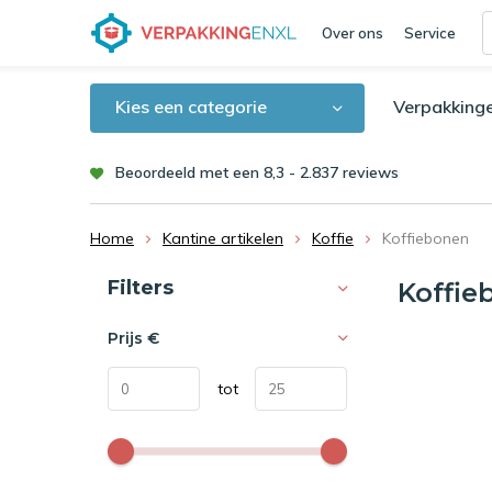
Over ons
Service
Kies een categorie
Verpakking
Beoordeeld met een 8,3 - 2.837 reviews
Home
Kantine artikelen
Koffie
Koffiebonen
Sorteren op:
Filters
Koffie
Prijs
€
tot