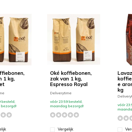
ffiebonen,
Oké koffiebonen,
Lava
n 1 kg,
zak van 1 kg,
koffi
et
Espresso Royal
e aro
kg
ime
Deliverytime
Delivery
 besteld,
vóór 23:59 besteld,
vóór 23:
bezorgd!
maandag bezorgd!
maanda
lijk
Vergelijk
Ver