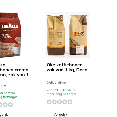
zza
Oké koffiebonen,
ebonen crema
zak van 1 kg, Deca
ma, zak van 1
Deliverytime
time
vóór 23:59 besteld,
59 besteld,
maandag bezorgd!
g bezorgd!
gelijk
Vergelijk