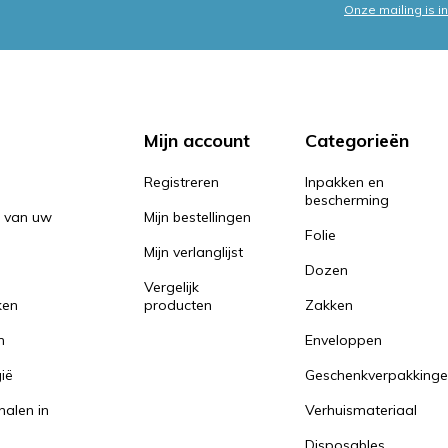
Onze mailing is 
Mijn account
Categorieën
Registreren
Inpakken en
bescherming
n van uw
Mijn bestellingen
Folie
Mijn verlanglijst
Dozen
Vergelijk
ken
producten
Zakken
n
Enveloppen
ië
Geschenkverpakking
halen in
Verhuismateriaal
Disposables