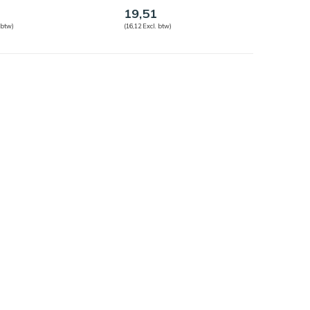
19,51
 btw)
(16,12 Excl. btw)