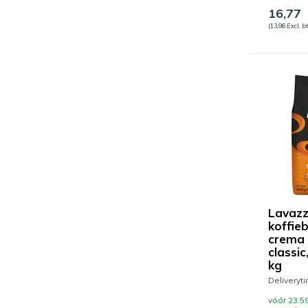
16,77
(13,86 Excl. b
Lavaz
koffie
crema 
classic
kg
Deliveryt
vóór 23:59