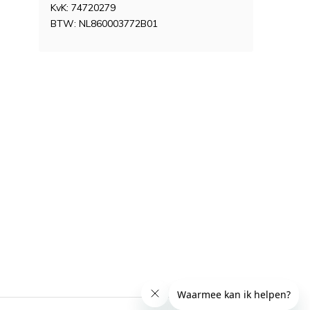
KvK: 74720279
BTW: NL860003772B01