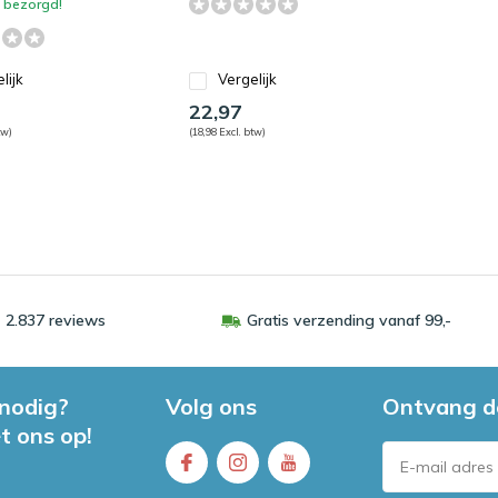
bezorgd!
lijk
Vergelijk
22,97
tw)
(18,98 Excl. btw)
 2.837 reviews
Gratis verzending vanaf 99,-
 nodig?
Volg ons
Ontvang d
t ons op!