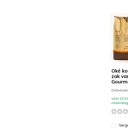
Oké ko
zak va
Gourm
Deliveryt
vóór 23:59
maandag 
Verge