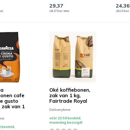
29,37
24,36
tw)
(24,27 Excl. btw)
(20,13 Excl.
za
Oké koffiebonen,
bonen cafe
zak van 1 kg,
e gusto
Fairtrade Royal
, zak van 1
Deliverytime
vóór 23:59 besteld,
ime
maandag bezorgd!
 besteld,