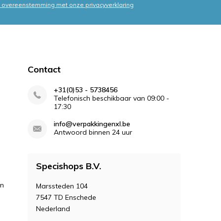
in overeenstemming met onze privacyverklaring
Contact
+31(0)53 - 5738456
Telefonisch beschikbaar van 09:00 -
17:30
info@verpakkingenxl.be
Antwoord binnen 24 uur
Specishops B.V.
en
Marssteden 104
7547 TD Enschede
Nederland