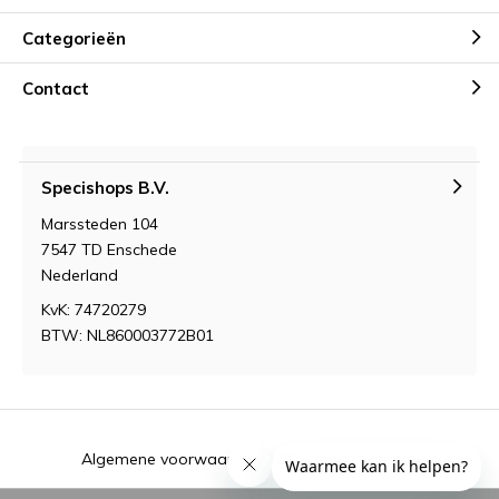
Categorieën
Contact
Specishops B.V.
Marssteden 104
7547 TD Enschede
Nederland
KvK: 74720279
BTW: NL860003772B01
Algemene voorwaarden
RSS-feed
Sitemap