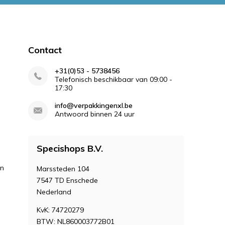
Contact
+31(0)53 - 5738456
Telefonisch beschikbaar van 09:00 -
17:30
info@verpakkingenxl.be
Antwoord binnen 24 uur
Specishops B.V.
en
Marssteden 104
7547 TD Enschede
Nederland
KvK: 74720279
BTW: NL860003772B01