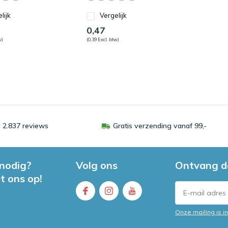
lijk
Vergelijk
0,47
w)
(0,39 Excl. btw)
 2.837 reviews
Gratis verzending vanaf 99,-
 nodig?
Volg ons
Ontvang d
t ons op!
Onze mailing is 