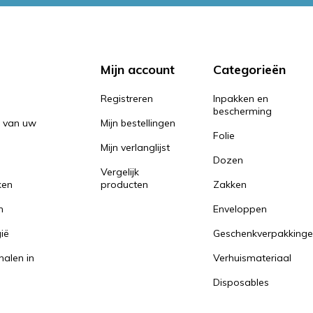
Mijn account
Categorieën
Registreren
Inpakken en
bescherming
n van uw
Mijn bestellingen
Folie
Mijn verlanglijst
Dozen
Vergelijk
ken
producten
Zakken
n
Enveloppen
ië
Geschenkverpakking
halen in
Verhuismateriaal
Disposables