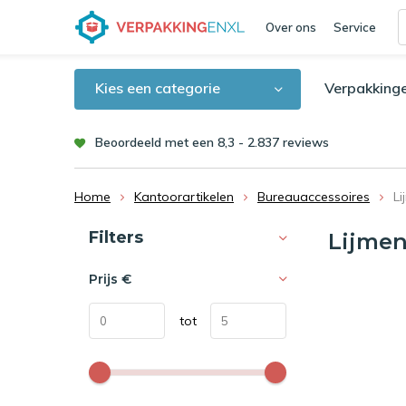
Over ons
Service
Kies een categorie
Verpakking
Beoordeeld met een 8,3 - 2.837 reviews
Home
Kantoorartikelen
Bureauaccessoires
Li
Sorteren op:
Filters
Lijme
Prijs
€
tot