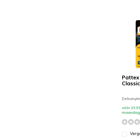
Pattex
Classic
Deliveryt
vóór 23:59
maandag 
Verge