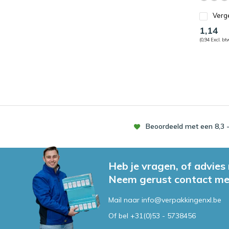
Verge
1,14
(0,94 Excl. bt
Beoordeeld met een 8,3 -
Heb je vragen, of advies
Neem gerust contact me
Mail naar
info@verpakkingenxl.be
Of bel
+31(0)53 - 5738456