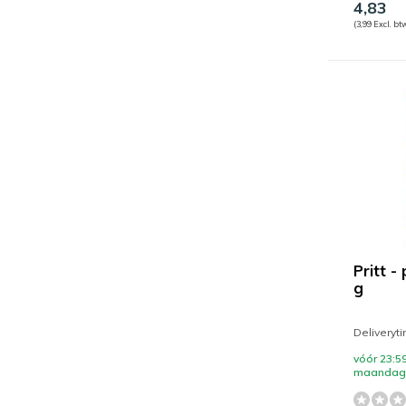
4,83
(3,99 Excl. bt
Pritt - 
g
Deliveryt
vóór 23:59
maandag 