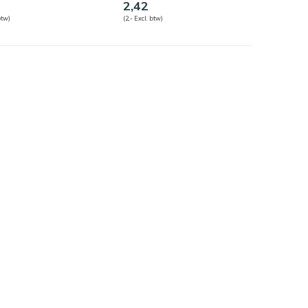
2,42
btw)
(2,- Excl. btw)