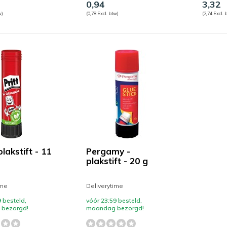
0,94
3,32
w)
(0,78 Excl. btw)
(2,74 Excl. 
plakstift - 11
Pergamy -
plakstift - 20 g
ime
Deliverytime
 besteld,
vóór 23:59 besteld,
bezorgd!
maandag bezorgd!