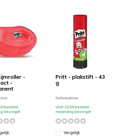
Lijmroller -
Pritt - plakstift - 43
ct -
g
anent
time
Deliverytime
59 besteld,
vóór 23:59 besteld,
g bezorgd!
maandag bezorgd!
gelijk
Vergelijk