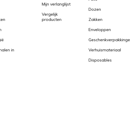
Mijn verlanglijst
Dozen
Vergelijk
ken
producten
Zakken
n
Enveloppen
ië
Geschenkverpakking
halen in
Verhuismateriaal
Disposables