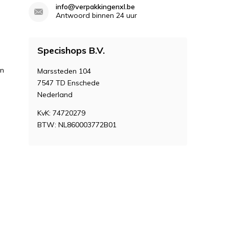
info@verpakkingenxl.be
Antwoord binnen 24 uur
Specishops B.V.
en
Marssteden 104
7547 TD Enschede
Nederland
KvK: 74720279
BTW: NL860003772B01