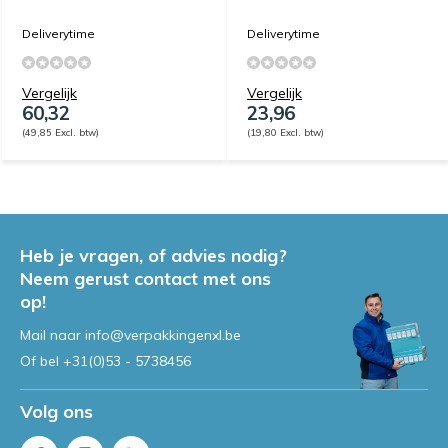
Deliverytime
Deliverytime
Vergelijk
Vergelijk
60,32
23,96
(49,85 Excl. btw)
(19,80 Excl. btw)
Heb je vragen, of advies nodig?
Neem gerust contact met ons
op!
Mail naar
info@verpakkingenxl.be
Of bel
+31(0)53 - 5738456
Volg ons