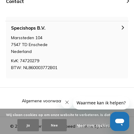
Contact
Specishops B.V.
Marssteden 104
7547 TD Enschede
Nederland
KvK: 74720279
BTW: NL860003772B01
Algemene voorwaarden
RSS-feed
Sitemap
Wij slaan cookies op om onze website te verbeteren. Is dat akkoord?
Ja
Nee
Meer over cookies »
© 2026 - Powered by
Lightspeed
- Theme by
DMWS.nl