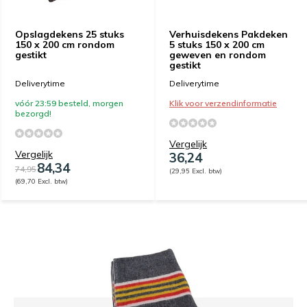
Opslagdekens 25 stuks
Verhuisdekens Pakdeken
150 x 200 cm rondom
5 stuks 150 x 200 cm
gestikt
geweven en rondom
gestikt
Deliverytime
Deliverytime
vóór 23:59 besteld, morgen
Klik voor verzendinformatie
bezorgd!
Vergelijk
Vergelijk
36,24
84,34
74,95
(29,95 Excl. btw)
(69,70 Excl. btw)