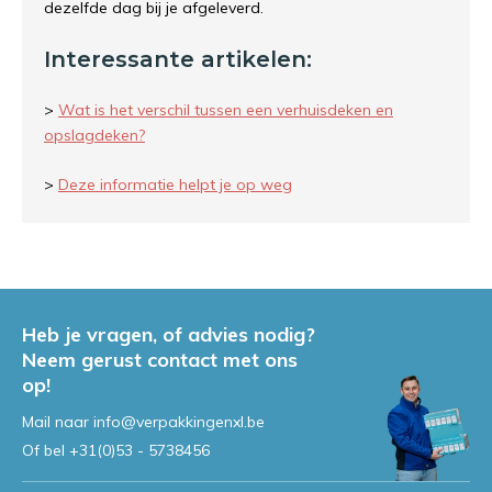
dezelfde dag bij je afgeleverd.
Interessante artikelen:
>
Wat is het verschil tussen een verhuisdeken en
opslagdeken?
>
Deze informatie helpt je op weg
Heb je vragen, of advies nodig?
Neem gerust contact met ons
op!
Mail naar
info@verpakkingenxl.be
Of bel
+31(0)53 - 5738456