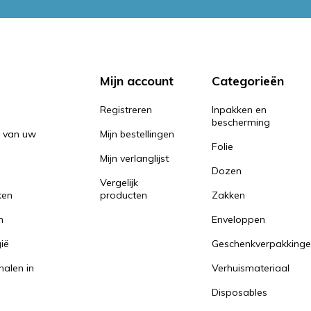
Mijn account
Categorieën
Registreren
Inpakken en
bescherming
n van uw
Mijn bestellingen
Folie
Mijn verlanglijst
Dozen
Vergelijk
ken
producten
Zakken
n
Enveloppen
ië
Geschenkverpakking
halen in
Verhuismateriaal
Disposables