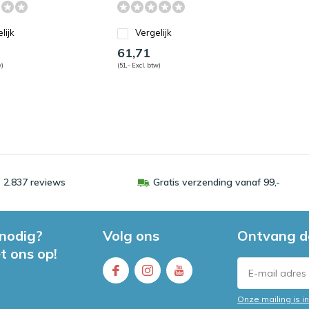
lijk
Vergelijk
61,71
w)
(51,- Excl. btw)
 2.837 reviews
Gratis verzending vanaf 99,-
 nodig?
Volg ons
Ontvang d
t ons op!
Onze mailing is 