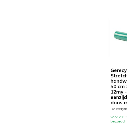
Gerecy
Stretc
handwi
50 cm 
12my -
eenzijd
doos m
Deliveryt
vóór 23:5
bezorgd!