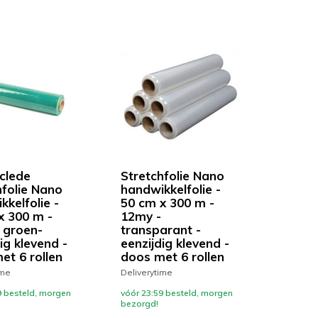
clede
Stretchfolie Nano
hfolie Nano
handwikkelfolie -
kkelfolie -
50 cm x 300 m -
x 300 m -
12my -
 groen-
transparant -
ig klevend -
eenzijdig klevend -
et 6 rollen
doos met 6 rollen
ime
Deliverytime
9 besteld, morgen
vóór 23:59 besteld, morgen
bezorgd!