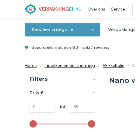
Over ons
Service
Kies een categorie
Verpakking
Beoordeeld met een 8,3 - 2.837 reviews
Home
Inpakken en bescherming
Wikkelfolie
N
Sorteren op:
Filters
Nano w
Prijs
€
tot