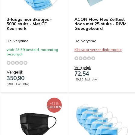
3-laags mondkapjes -
ACON Flow Flex Zelftest
5000 stuks - Met CE
doos met 25 stuks - RIVM
Keurmerk
Goedgekeurd
Deliverytime
Deliverytime
vóór 23:59 besteld, maandag
Klik voor verzendinformatie
bezorgd!
Vergelijk
Vergelijk
72,54
350,90
(59,95 Excl. btw)
(290,- Excl. btw)
-41%
SOLDEN