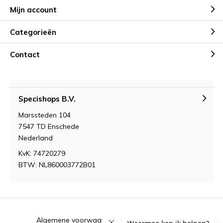
Mijn account
Categorieën
Contact
Specishops B.V.
Marssteden 104
7547 TD Enschede
Nederland
KvK: 74720279
BTW: NL860003772B01
Algemene voorwaarden
RSS-feed
Sitemap