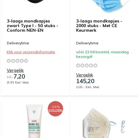
3-laags mondkapjes
3-laags mondkapjes -
zwart Type I - 50 stuks -
2000 stuks - Met CE
Conform NEN-EN
Keurmerk
Deliverytime
Deliverytime
Klik voor verzendinformatie
vóór 23:59 besteld, maandag
bezorgd!
Vergelijk
Vergelijk
7,20
10,-
145,20
(5,95 Excl. btw)
(120,- Excl. btw)
-66%
SOLDEN