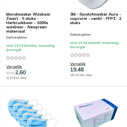
Mondmasker Wasbaar
3M - fijnstofmasker Aura -
Zwart - 5 stuks -
cupvorm - ventil - FFP3 - 2
Herbruikbaar - 1000x
stuks
wasbaar - Neopreen
materiaal
Deliverytime
Deliverytime
vóór 23:59 besteld, maandag
vóór 23:59 besteld, maandag
bezorgd!
bezorgd!
Vergelijk
Vergelijk
19,48
2,60
13,50
(16,10 Excl. btw)
(2,15 Excl. btw)