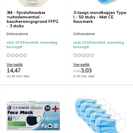
3M - fijnstofmasker
3-laags mondkapjes Type
+uitademventiel -
I - 50 stuks - Met CE
beschermingsgraad FFP2
Keurmerk
- 3 stuks
Deliverytime
Deliverytime
vóór 23:59 besteld, maandag
vóór 23:59 besteld, maandag
bezorgd!
bezorgd!
Vergelijk
Vergelijk
14,47
3,03
3,50
(11,96 Excl. btw)
(2,50 Excl. btw)