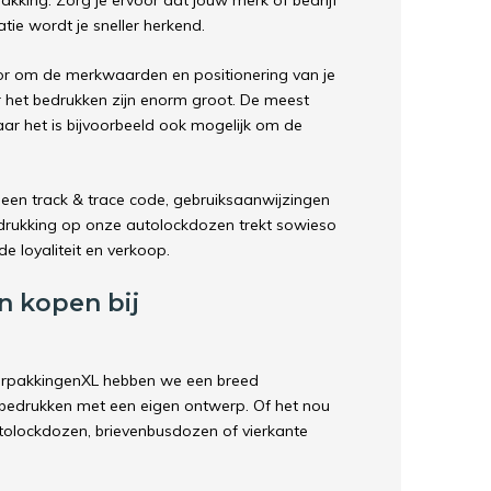
akking. Zorg je ervoor dat jouw merk of bedrijf
tie wordt je sneller herkend.
r om de merkwaarden en positionering van je
r het bedrukken zijn enorm groot. De meest
aar het is bijvoorbeeld ook mogelijk om de
een track & trace code, gebruiksaanwijzingen
edrukking op onze autolockdozen trekt sowieso
e loyaliteit en verkoop.
 kopen bij
erpakkingenXL hebben we een breed
bedrukken met een eigen ontwerp. Of het nou
olockdozen, brievenbusdozen of vierkante