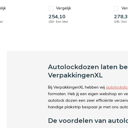
lijk
Vergelijk
Ver
9
254,10
278,3
tw)
(210,- Excl. btw)
(230,- Excl.
Autolockdozen laten be
VerpakkingenXL
Bij VerpakkingenXL hebben wij
autolockd
formaten. Heb jij een eigen webshop en ve
autolock dozen een zeer efficiënte verz
handige plakstrip bespaar je met ons auto
De voordelen van auto