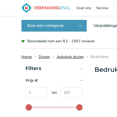
Over ons
Service
Kies een categorie
Verpakking
Beoordeeld met een 8,3 - 2.837 reviews
Home
Dozen
Autolock dozen
Bedrukken
Sorteren op:
Filters
Bedru
Prijs
€
tot