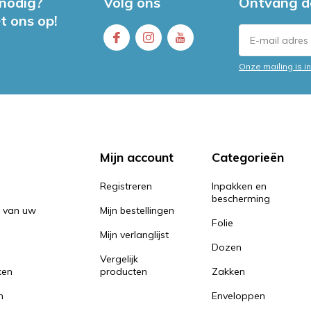
 nodig?
Volg ons
Ontvang d
t ons op!
Onze mailing is 
Mijn account
Categorieën
Registreren
Inpakken en
bescherming
n van uw
Mijn bestellingen
Folie
Mijn verlanglijst
Dozen
Vergelijk
ken
producten
Zakken
n
Enveloppen