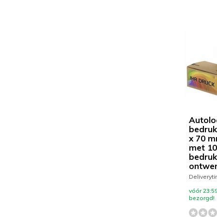
Autolo
bedruk
x 70 m
met 10
bedruk
ontwe
Deliveryt
vóór 23:5
bezorgd!