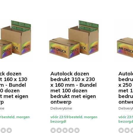
ck dozen
Autolock dozen
Autol
t 160 x 130
bedrukt 310 x 230
bedru
m - Bundel
x 160 mm - Bundel
x 250
0 dozen
met 100 dozen
met 1
t met eigen
bedrukt met eigen
bedru
rp
ontwerp
ontw
ime
Deliverytime
Delivery
9 besteld, morgen
vóór 23:59 besteld, morgen
vóór 23:
bezorgd!
bezorgd