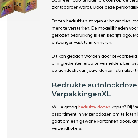
Door een logo te laten drukken op de verp
zichtbaarder wordt. Door deze personalisa
Dozen bedrukken zorgen er bovendien voo
merk te versterken. De mogelijkheden voo
gekozen bedrukking is een bedrijfslogo. M
ontvanger vast te informeren.
Dit kan gedaan worden door bijvoorbeeld 
of ingrediënten erop te vermelden. Een b
de aandacht van jouw klanten, stimuleert d
Bedrukte autolockdozen
VerpakkingenXL
Wil je graag
bedrukte dozen
kopen? Bij V
assortiment in verzenddozen om te laten 
gaat om een gewone kartonnen doos, aut
verzendkokers.