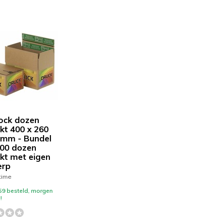
ock dozen
kt 400 x 260
 mm - Bundel
00 dozen
kt met eigen
erp
time
59 besteld, morgen
!