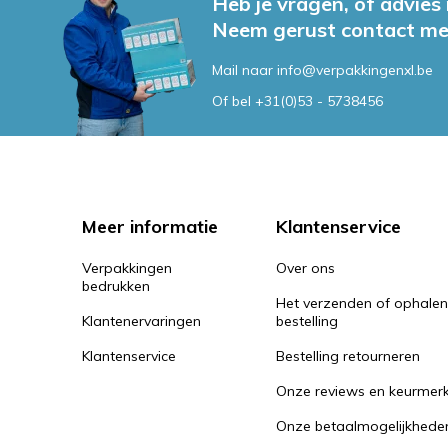
Heb je vragen, of advies
Neem gerust contact me
Mail naar
info@verpakkingenxl.be
Of bel
+31(0)53 - 5738456
Meer informatie
Klantenservice
Verpakkingen
Over ons
bedrukken
Het verzenden of ophale
Klantenervaringen
bestelling
Klantenservice
Bestelling retourneren
Onze reviews en keurmer
Onze betaalmogelijkhede