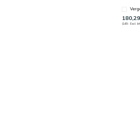
Verge
180,2
(149,- Excl. b