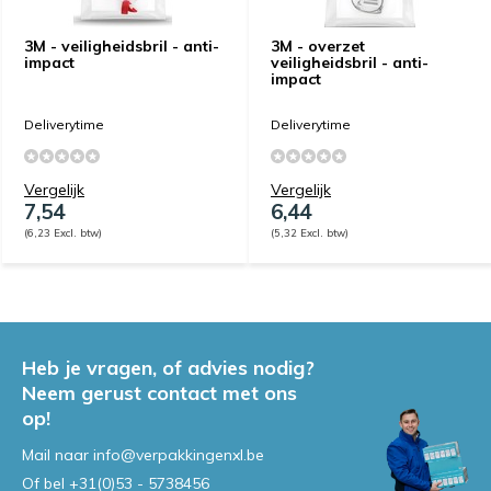
3M - veiligheidsbril - anti-
3M - overzet
impact
veiligheidsbril - anti-
impact
Deliverytime
Deliverytime
Vergelijk
Vergelijk
7,54
6,44
(6,23 Excl. btw)
(5,32 Excl. btw)
Heb je vragen, of advies nodig?
Neem gerust contact met ons
op!
Mail naar
info@verpakkingenxl.be
Of bel
+31(0)53 - 5738456