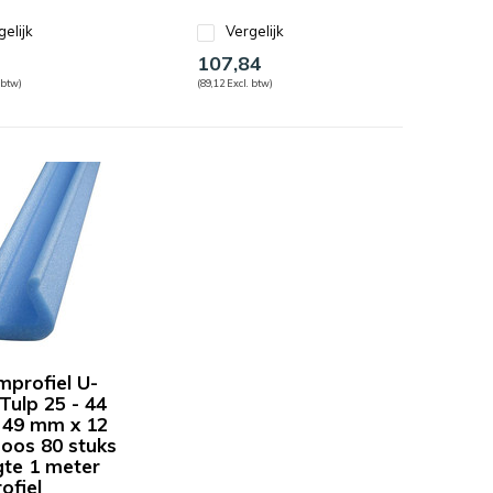
gelijk
Vergelijk
107,84
 btw)
(89,12 Excl. btw)
mprofiel U-
Tulp 25 - 44
49 mm x 12
os 80 stuks
gte 1 meter
ofiel