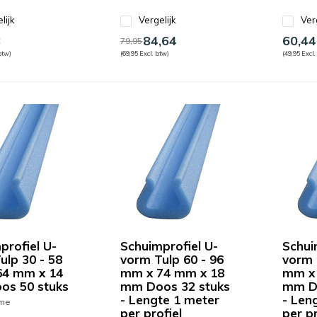
lijk
Vergelijk
Ver
8
84,64
60,44
79,95
btw)
(69,95 Excl. btw)
(49,95 Excl.
profiel U-
Schuimprofiel U-
Schui
ulp 30 - 58
vorm Tulp 60 - 96
vorm 
64 mm x 14
mm x 74 mm x 18
mm x 
os 50 stuks
mm Doos 32 stuks
mm Do
- Lengte 1 meter
- Len
ime
per profiel
per pr