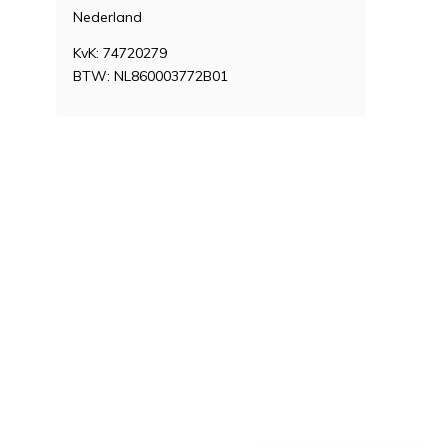
Nederland
KvK: 74720279
BTW: NL860003772B01