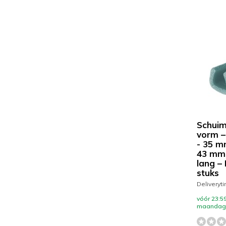
Schuim
vorm –
- 35 m
43 mm
lang –
stuks
Deliveryt
vóór 23:59
maandag 