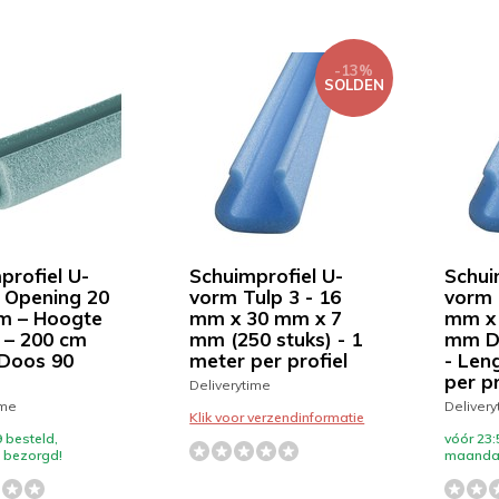
-13%
SOLDEN
profiel U-
Schuimprofiel U-
Schui
 Opening 20
vorm Tulp 3 - 16
vorm 
m – Hoogte
mm x 30 mm x 7
mm x 
 – 200 cm
mm (250 stuks) - 1
mm Do
 Doos 90
meter per profiel
- Len
per pr
Deliverytime
ime
Delivery
Klik voor verzendinformatie
 besteld,
vóór 23:
bezorgd!
maanda