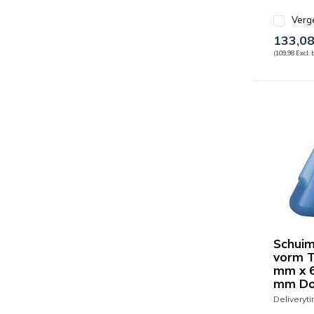
Verge
133,0
(109,98 Excl. 
Schuim
vorm T
mm x 
mm Do
Deliveryt