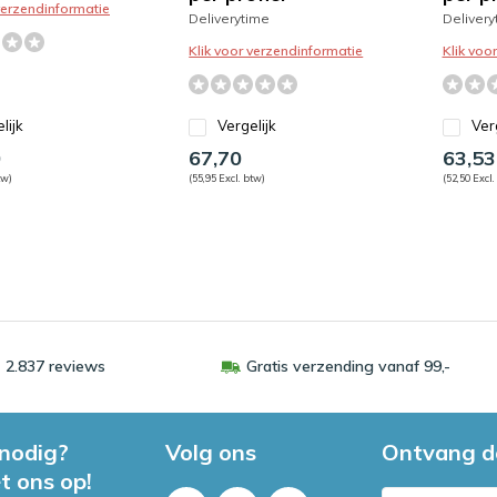
 verzendinformatie
Deliverytime
Delivery
Klik voor verzendinformatie
Klik voo
lijk
Vergelijk
Ver
0
67,70
63,53
tw)
(55,95 Excl. btw)
(52,50 Excl.
 2.837 reviews
Gratis verzending vanaf 99,-
 nodig?
Volg ons
Ontvang d
t ons op!