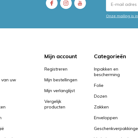
Onze mailing is 
Mijn account
Categorieën
Registreren
Inpakken en
bescherming
n van uw
Mijn bestellingen
Folie
Mijn verlanglijst
Dozen
Vergelijk
ken
producten
Zakken
n
Enveloppen
ië
Geschenkverpakking