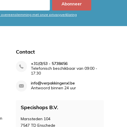
Abonneer
in overeenstemming met onze privacyverklaring
Contact
+31(0)53 - 5738456
Telefonisch beschikbaar van 09:00 -
17:30
info@verpakkingenxl.be
Antwoord binnen 24 uur
Specishops B.V.
en
Marssteden 104
7547 TD Enschede