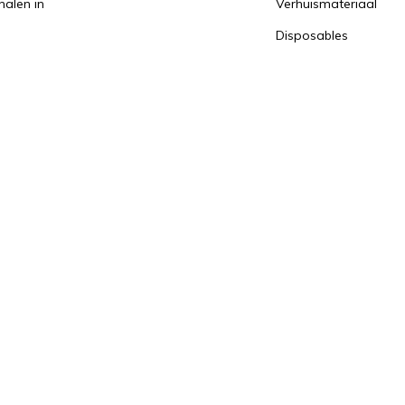
halen in
Verhuismateriaal
Disposables