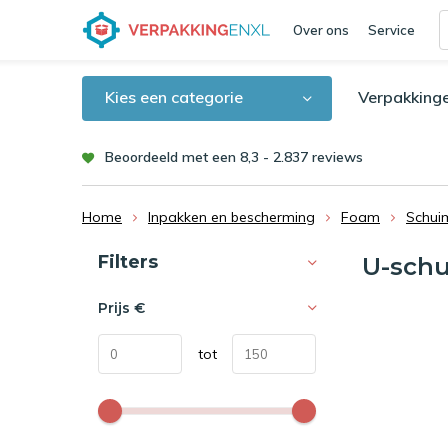
Over ons
Service
Kies een categorie
Verpakking
Beoordeeld met een 8,3 - 2.837 reviews
Home
Inpakken en bescherming
Foam
Schui
Sorteren op:
Filters
U-schu
Prijs
€
tot