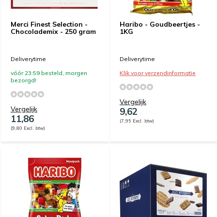
Merci Finest Selection -
Haribo - Goudbeertjes -
Chocolademix - 250 gram
1KG
Deliverytime
Deliverytime
vóór 23:59 besteld, morgen
Klik voor verzendinformatie
bezorgd!
Vergelijk
Vergelijk
9,62
11,86
(7,95 Excl. btw)
(9,80 Excl. btw)