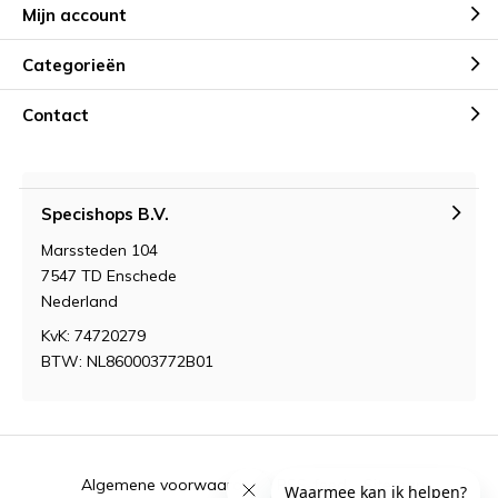
Mijn account
Categorieën
Contact
Specishops B.V.
Marssteden 104
7547 TD Enschede
Nederland
KvK: 74720279
BTW: NL860003772B01
Algemene voorwaarden
RSS-feed
Sitemap