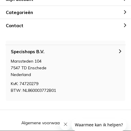
Categorieën
Contact
Specishops B.V.
Marssteden 104
7547 TD Enschede
Nederland
KvK: 74720279
BTW: NL860003772B01
Algemene voorwaarden
RSS-feed
Sitemap