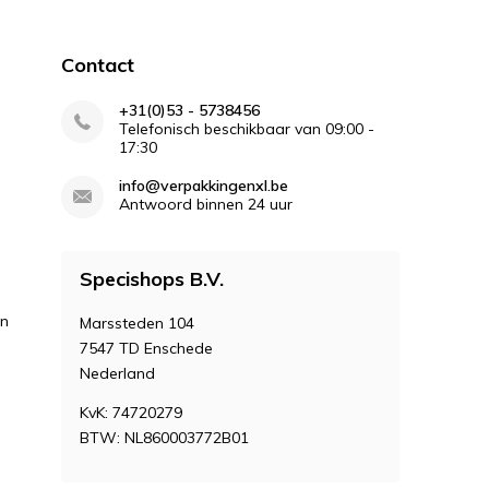
Contact
+31(0)53 - 5738456
Telefonisch beschikbaar van 09:00 -
17:30
info@verpakkingenxl.be
Antwoord binnen 24 uur
Specishops B.V.
en
Marssteden 104
7547 TD Enschede
Nederland
KvK: 74720279
BTW: NL860003772B01