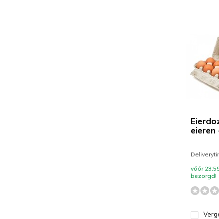
Eierdo
eieren 
Deliveryt
vóór 23:5
bezorgd!
Verge