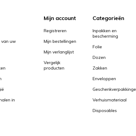
Mijn account
Categorieën
Registreren
Inpakken en
bescherming
n van uw
Mijn bestellingen
Folie
Mijn verlanglijst
Dozen
Vergelijk
ken
producten
Zakken
n
Enveloppen
ië
Geschenkverpakking
halen in
Verhuismateriaal
Disposables