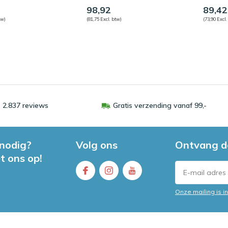
98,92
89,42
tw)
(81,75 Excl. btw)
(73,90 Excl.
 2.837 reviews
Gratis verzending vanaf 99,-
 nodig?
Volg ons
Ontvang d
t ons op!
Onze mailing is 