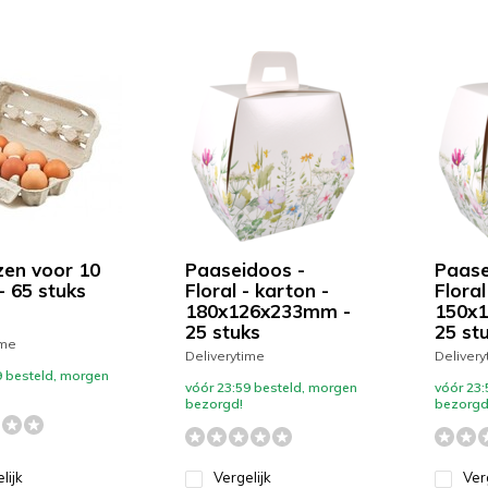
zen voor 10
Paaseidoos -
Paase
- 65 stuks
Floral - karton -
Floral
180x126x233mm -
150x
25 stuks
25 st
ime
Deliverytime
Delivery
9 besteld, morgen
vóór 23:59 besteld, morgen
vóór 23:
bezorgd!
bezorgd
lijk
Vergelijk
Ver