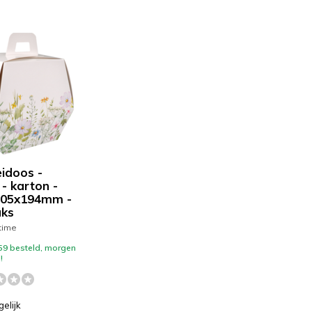
idoos -
 - karton -
105x194mm -
uks
time
59 besteld, morgen
!
gelijk