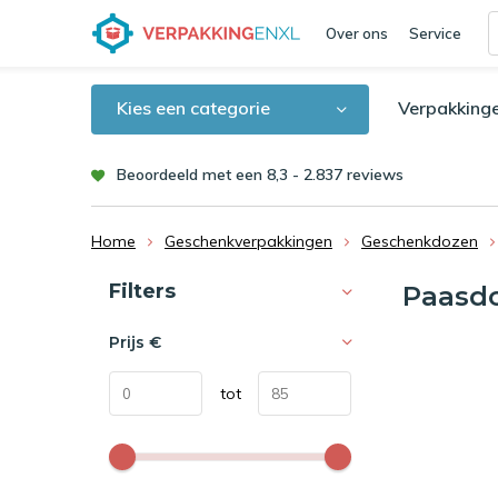
Over ons
Service
Kies een categorie
Verpakking
Beoordeeld met een 8,3 - 2.837 reviews
Home
Geschenkverpakkingen
Geschenkdozen
Sorteren op:
Filters
Paasd
Prijs
€
tot