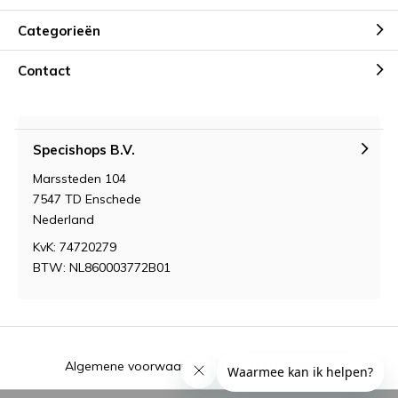
Categorieën
Contact
Specishops B.V.
Marssteden 104
7547 TD Enschede
Nederland
KvK: 74720279
BTW: NL860003772B01
Algemene voorwaarden
RSS-feed
Sitemap