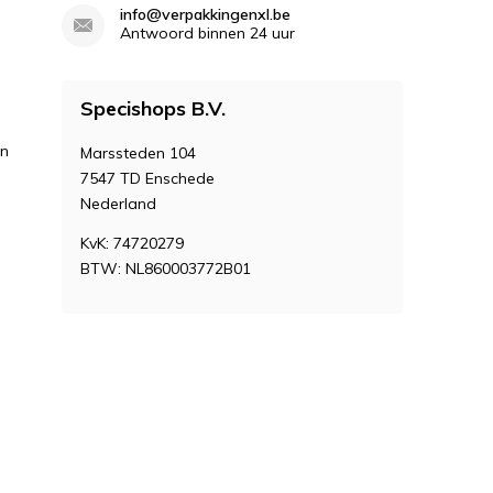
info@verpakkingenxl.be
Antwoord binnen 24 uur
Specishops B.V.
en
Marssteden 104
7547 TD Enschede
Nederland
KvK: 74720279
BTW: NL860003772B01