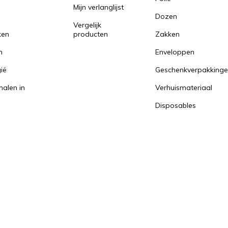
Mijn verlanglijst
Dozen
Vergelijk
ken
producten
Zakken
n
Enveloppen
ië
Geschenkverpakking
halen in
Verhuismateriaal
Disposables