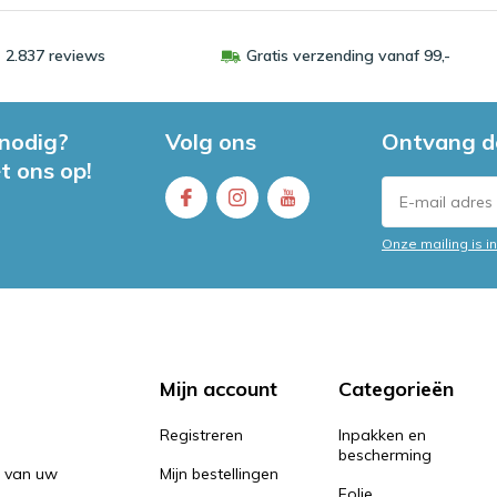
 2.837 reviews
Gratis verzending vanaf 99,-
 nodig?
Volg ons
Ontvang d
t ons op!
Onze mailing is 
Mijn account
Categorieën
Registreren
Inpakken en
bescherming
n van uw
Mijn bestellingen
Folie