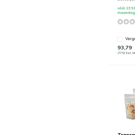
vóór 23:59
maandag 
Verge
93,79
(77,51 Excl. b
Transp