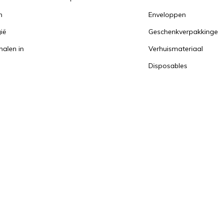
n
Enveloppen
ië
Geschenkverpakking
halen in
Verhuismateriaal
Disposables