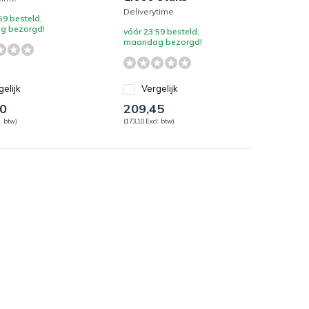
Deliverytime
59 besteld,
g bezorgd!
vóór 23:59 besteld,
maandag bezorgd!
gelijk
Vergelijk
0
209,45
. btw)
(173,10 Excl. btw)