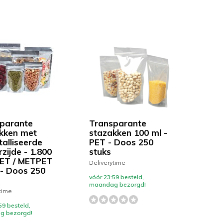
parante
Transparante
kken met
stazakken 100 ml -
alliseerde
PET - Doos 250
zijde - 1.800
stuks
PET / METPET
Deliverytime
 - Doos 250
vóór 23:59 besteld,
maandag bezorgd!
time
59 besteld,
g bezorgd!