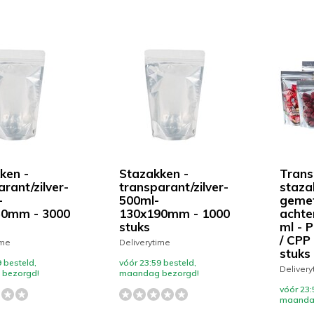
ken -
Stazakken -
Trans
rant/zilver-
transparant/zilver-
staza
-
500ml-
gemet
50mm - 3000
130x190mm - 1000
achter
stuks
ml - 
/ CPP
ime
Deliverytime
stuks
 besteld,
vóór 23:59 besteld,
Delivery
bezorgd!
maandag bezorgd!
vóór 23:
maanda