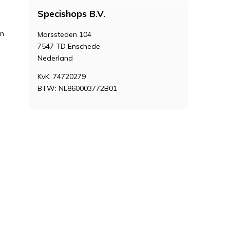
Specishops B.V.
en
Marssteden 104
7547 TD Enschede
Nederland
KvK: 74720279
BTW: NL860003772B01