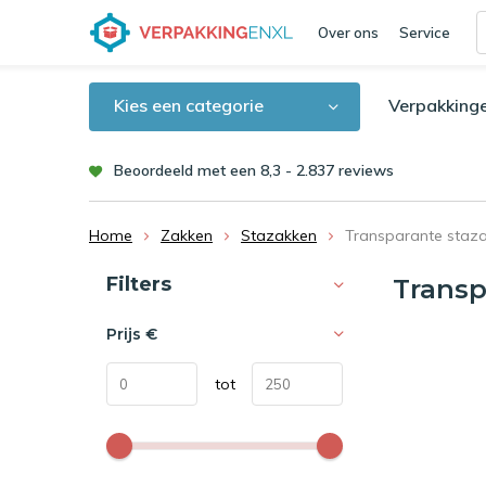
Over ons
Service
Kies een categorie
Verpakking
Beoordeeld met een 8,3 - 2.837 reviews
Home
Zakken
Stazakken
Transparante staz
Sorteren op:
Filters
Transp
Prijs
€
tot