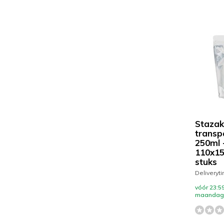
Stazak
transpa
250ml 
110x1
stuks
Deliveryt
vóór 23:59
maandag 