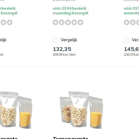
 besteld,
vóór 23:59 besteld,
vóór 23:
bezorgd!
maandag bezorgd!
maanda
lijk
Vergelijk
Ver
132,35
145,6
tw)
(109,38 Excl. btw)
(120,33 Excl
arante
Transparante