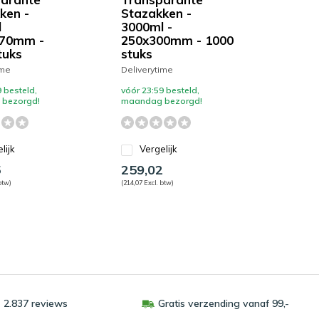
ken -
Stazakken -
l
3000ml -
270mm -
250x300mm - 1000
tuks
stuks
ime
Deliverytime
 besteld,
vóór 23:59 besteld,
bezorgd!
maandag bezorgd!
lijk
Vergelijk
5
259,02
btw)
(214,07 Excl. btw)
 2.837 reviews
Gratis verzending vanaf 99,-