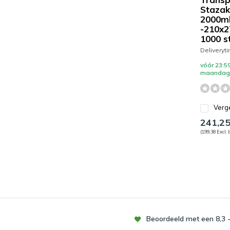
Stazak
2000m
-210x
1000 s
Deliveryt
vóór 23:59
maandag 
Verge
241,2
(199,38 Excl. 
Beoordeeld met een 8,3 -