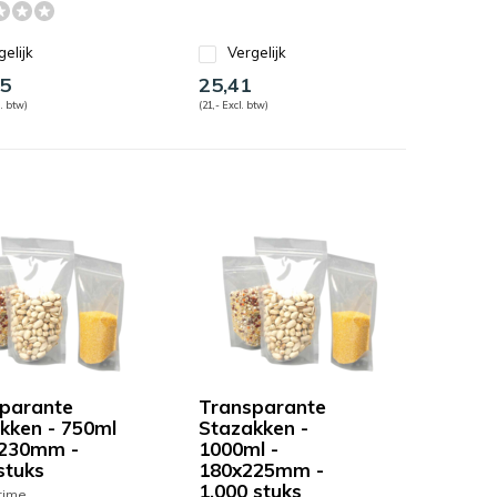
gelijk
Vergelijk
5
25,41
. btw)
(21,- Excl. btw)
parante
Transparante
kken - 750ml
Stazakken -
x230mm -
1000ml -
stuks
180x225mm -
1.000 stuks
time