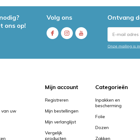
 nodig?
Volg ons
Ontvang d
t ons op!
Onze mailing is 
Mijn account
Categorieën
Registreren
Inpakken en
bescherming
n van uw
Mijn bestellingen
Folie
Mijn verlanglijst
Dozen
Vergelijk
ken
producten
Zakken