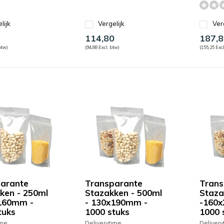
lijk
Vergelijk
Ver
1
114,80
187,8
btw)
(94,88 Excl. btw)
(155,25 Excl
arante
Transparante
Trans
ken - 250ml
Stazakken - 500ml
Staza
160mm -
- 130x190mm -
-160
tuks
1000 stuks
1000 
ime
Deliverytime
Delivery