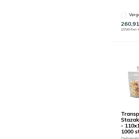
Verge
260,9
(215,63 Excl. 
Transp
Stazak
- 110x
1000 s
Deliveryt