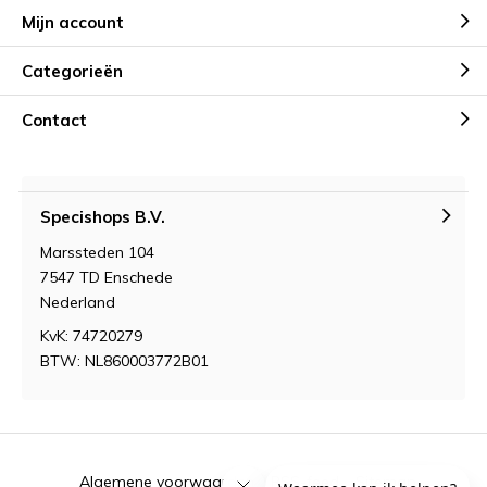
Mijn account
Categorieën
Contact
Specishops B.V.
Marssteden 104
7547 TD Enschede
Nederland
KvK: 74720279
BTW: NL860003772B01
Algemene voorwaarden
RSS-feed
Sitemap