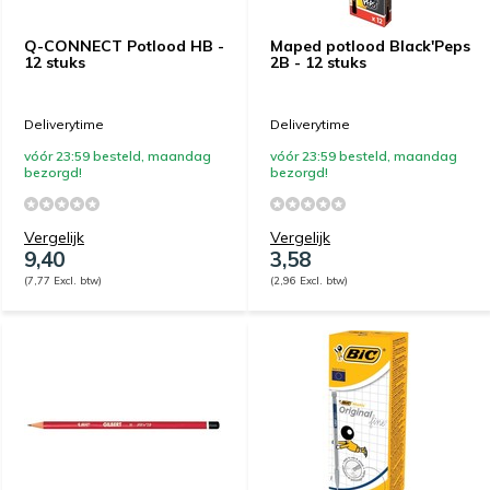
Q-CONNECT Potlood HB -
Maped potlood Black'Peps
12 stuks
2B - 12 stuks
Deliverytime
Deliverytime
vóór 23:59 besteld, maandag
vóór 23:59 besteld, maandag
bezorgd!
bezorgd!
Vergelijk
Vergelijk
9,40
3,58
(7,77 Excl. btw)
(2,96 Excl. btw)