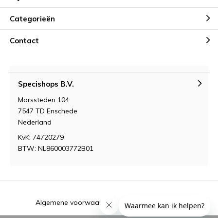
Categorieën
Contact
Specishops B.V.
Marssteden 104
7547 TD Enschede
Nederland
KvK: 74720279
BTW: NL860003772B01
Algemene voorwaarden
RSS-feed
Sitemap