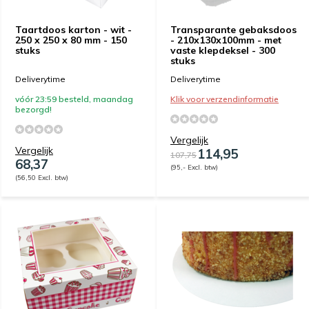
Taartdoos karton - wit -
Transparante gebaksdoos
250 x 250 x 80 mm - 150
- 210x130x100mm - met
stuks
vaste klepdeksel - 300
stuks
Deliverytime
Deliverytime
vóór 23:59 besteld, maandag
Klik voor verzendinformatie
bezorgd!
Vergelijk
Vergelijk
114,95
107,75
68,37
(95,- Excl. btw)
(56,50 Excl. btw)