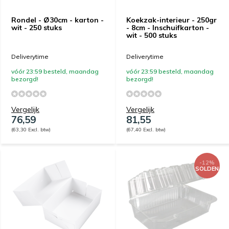
Rondel - Ø30cm - karton -
Koekzak-interieur - 250gr
wit - 250 stuks
- 8cm - Inschuifkarton -
wit - 500 stuks
Deliverytime
Deliverytime
vóór 23:59 besteld, maandag
vóór 23:59 besteld, maandag
bezorgd!
bezorgd!
Vergelijk
Vergelijk
76,59
81,55
(63,30 Excl. btw)
(67,40 Excl. btw)
-12%
SOLDEN