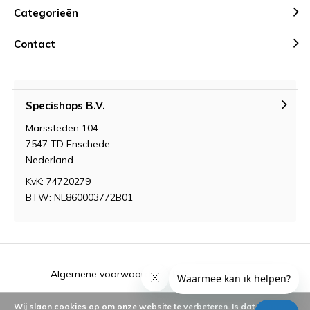
Categorieën
Contact
Specishops B.V.
Marssteden 104
7547 TD Enschede
Nederland
KvK: 74720279
BTW: NL860003772B01
Algemene voorwaarden
RSS-feed
Sitemap
Wij slaan cookies op om onze website te verbeteren. Is dat akkoord?