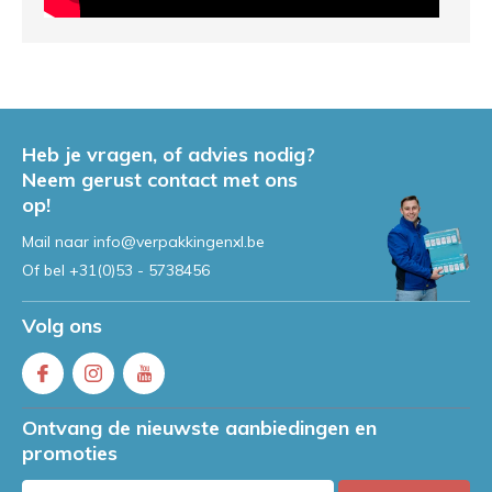
Heb je vragen, of advies nodig?
Neem gerust contact met ons
op!
Mail naar
info@verpakkingenxl.be
Of bel
+31(0)53 - 5738456
Volg ons
Ontvang de nieuwste aanbiedingen en
promoties