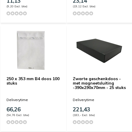
11,13
23,14
(9,20 Excl. btw)
(19,12 Excl. btw)
250 x 353 mm B4 doos 100
Zwarte geschenkdoos -
stuks
met magneetsluiting
-390x290x70mm - 25 stuks
Deliverytime
Deliverytime
66,26
221,43
(54,76 Excl. btw)
(183,- Excl. btw)