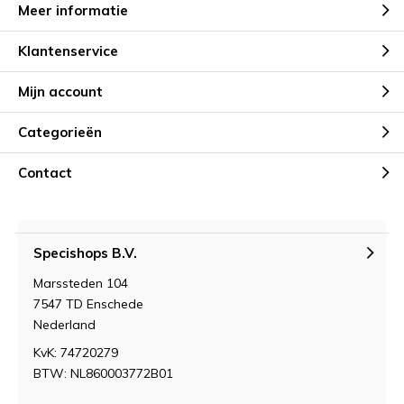
Meer informatie
Klantenservice
Mijn account
Categorieën
Contact
Specishops B.V.
Marssteden 104
7547 TD Enschede
Nederland
KvK: 74720279
BTW: NL860003772B01