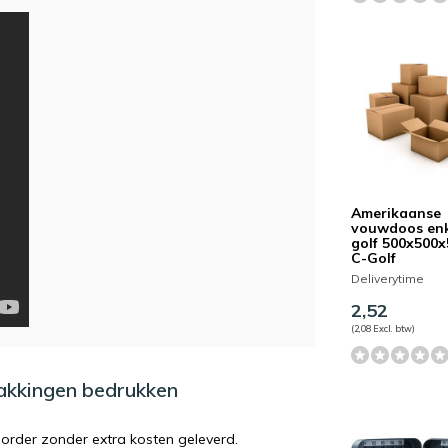
Amerikaanse
vouwdoos en
golf 500x500
C-Golf
Deliverytime
2,52
(2,08 Excl. btw)
pakkingen bedrukken
order zonder extra kosten geleverd.