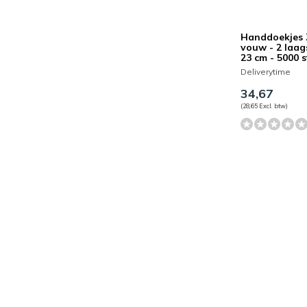
Handdoekjes 
vouw - 2 laags
23 cm - 5000 
Deliverytime
34,67
(28,65 Excl. btw)