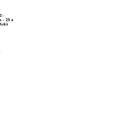
Z-
 - 25 x
stuks