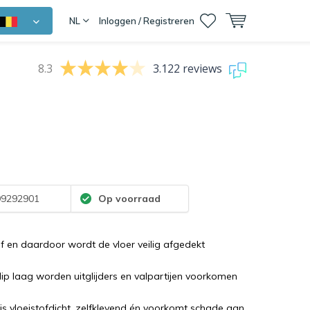
NL
Inloggen / Registreren
8.3
3.122 reviews
9292901
Op voorraad
 en daardoor wordt de vloer veilig afgedekt
lip laag worden uitglijders en valpartijen voorkomen
 is vloeistofdicht, zelfklevend én voorkomt schade aan