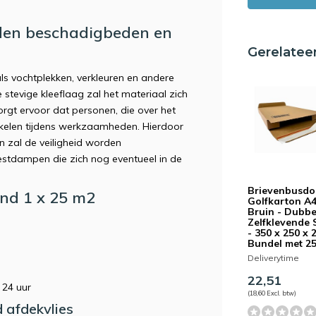
rden beschadigbeden en
Gerelatee
s vochtplekken, verkleuren en andere
tevige kleeflaag zal het materiaal zich
rgt ervoor dat personen, die over het
ruikelen tijdens werkzaamheden. Hierdoor
 zal de veiligheid worden
estdampen die zich nog eventueel in de
Brievenbusdo
end 1 x 25 m2
Golfkarton A
Bruin - Dubbe
Zelfklevende 
- 350 x 250 x 
Bundel met 25
Deliverytime
22,51
 24 uur
(18,60 Excl. btw)
 afdekvlies