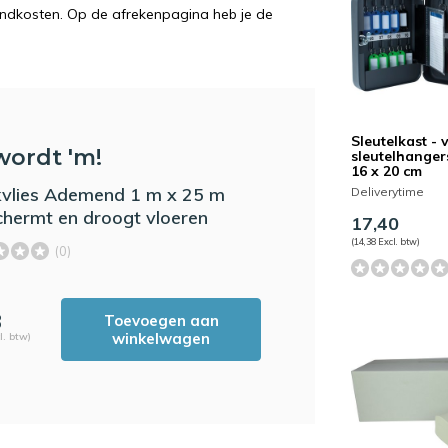
endkosten. Op de afrekenpagina heb je de
Sleutelkast - 
wordt 'm!
sleutelhangers
16 x 20 cm
vlies Ademend 1 m x 25 m
Deliverytime
chermt en droogt vloeren
17,40
(14,38 Excl. btw)
(0)
3
Toevoegen aan
winkelwagen
l. btw)