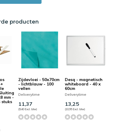
rde producten
os
Zijdevloei - 50x70cm
Desq - magnetisch
4+
- lichtblauw - 100
whiteboard - 40 x
le
vellen
60cm
Sluiting
Deliverytime
Deliverytime
28 mm -
 stuks
11,37
13,25
(9,40 Excl. btw)
(10,95 Excl. btw)