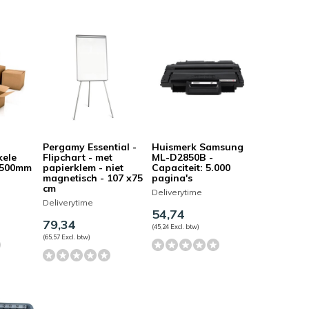
Pergamy Essential -
Huismerk Samsung
kele
Flipchart - met
ML-D2850B -
x500mm
papierklem - niet
Capaciteit: 5.000
magnetisch - 107 x75
pagina's
cm
Deliverytime
Deliverytime
54,74
79,34
(45,24 Excl. btw)
(65,57 Excl. btw)