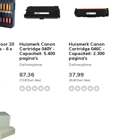
voor 20
Huismerk Canon
Huismerk Canon
 - 6 x
Cartridge 040Y -
Cartridge 046C -
Capaciteit: 5.400
Capaciteit: 2.300
pagina's
pagina's
Deliverytime
Deliverytime
87,36
37,99
(72,20 Excl. btw)
(31,40 Excl. btw)