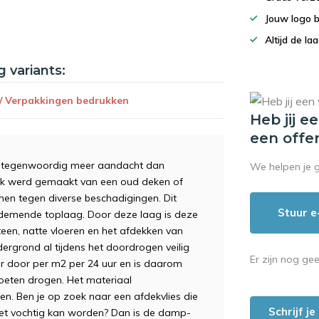
Jouw logo 
Altijd de la
g variants:
 / Verpakkingen bedrukken
Heb jij e
een offe
st tegenwoordig meer aandacht dan
We helpen je 
uik werd gemaakt van een oud deken of
men tegen diverse beschadigingen. Dit
Stuur e
ademende toplaag. Door deze laag is deze
een, natte vloeren en het afdekken van
rgrond al tijdens het doordrogen veilig
Er zijn nog ge
er door per m2 per 24 uur en is daarom
oeten drogen. Het materiaal
. Ben je op zoek naar een afdekvlies die
Schrijf j
iet vochtig kan worden? Dan is de damp-