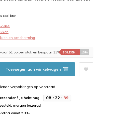
95 Excl. btw)
kvlies
ekken
akken en bescherming
voor 51,55 per stuk en bespaar 13%
SOLDEN
13%
Toevoegen aan winkelwagen
illende verpakkingen op voorraad
0
8
:
2
2
:
3
8
erzonden? Je hebt nog:
 besteld, morgen bezorgd
ending vanaf €99,-