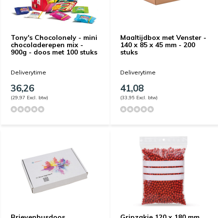
Tony's Chocolonely - mini
Maaltijdbox met Venster -
chocoladerepen mix -
140 x 85 x 45 mm - 200
900g - doos met 100 stuks
stuks
Deliverytime
Deliverytime
36,26
41,08
(29,97 Excl. btw)
(33,95 Excl. btw)
Brievenbusdoos
Gripzakje 120 x 180 mm