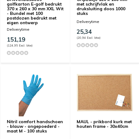
golfkarton E-golf bedrukt
met schrijfvlak en
370 x 260 x 30 mm XXL Wit
druksluiting doos 1000
- Bundel met 100
stuks
postdozen bedrukt met
Deliverytime
eigen ontwerp
Deliverytime
25,34
151,19
(20,94 Excl. btw)
(124,95 Excl. btw)
Nitril comfort handschoen
MAUL - prikbord kurk met
- blauw - ongepoederd -
houten frame - 30x40cm
maat M - 100 stuks