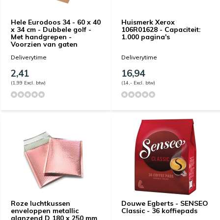
Hele Eurodoos 34 - 60 x 40
Huismerk Xerox
x 34 cm - Dubbele golf -
106R01628 - Capaciteit:
Met handgrepen -
1.000 pagina's
Voorzien van gaten
Deliverytime
Deliverytime
2,41
16,94
(1,99 Excl. btw)
(14,- Excl. btw)
Roze luchtkussen
Douwe Egberts - SENSEO
enveloppen metallic
Classic - 36 koffiepads
glanzend D 180 x 250 mm