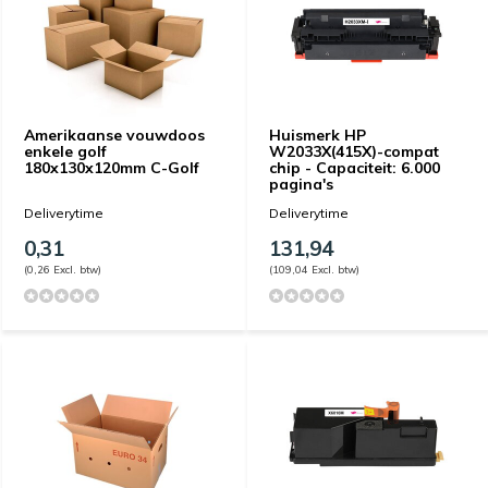
Amerikaanse vouwdoos
Huismerk HP
enkele golf
W2033X(415X)-compat
180x130x120mm C-Golf
chip - Capaciteit: 6.000
pagina's
Deliverytime
Deliverytime
0,31
131,94
(0,26 Excl. btw)
(109,04 Excl. btw)