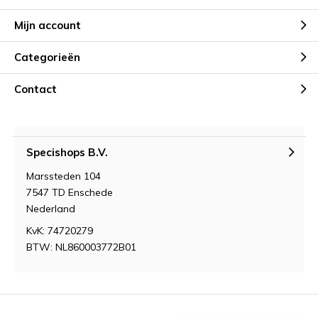
Mijn account
Categorieën
Contact
Specishops B.V.
Marssteden 104
7547 TD Enschede
Nederland
KvK: 74720279
BTW: NL860003772B01