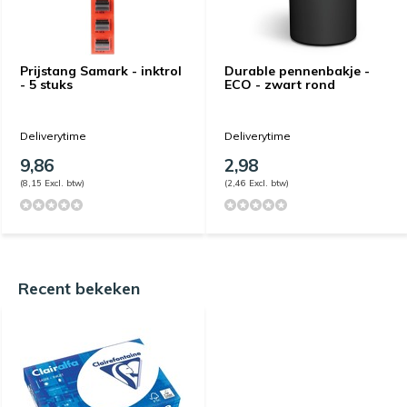
Prijstang Samark - inktrol
Durable pennenbakje -
- 5 stuks
ECO - zwart rond
Deliverytime
Deliverytime
9,86
2,98
(8,15 Excl. btw)
(2,46 Excl. btw)
Recent bekeken