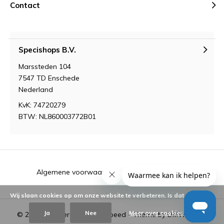
Contact
Specishops B.V.
Marssteden 104
7547 TD Enschede
Nederland
KvK: 74720279
BTW: NL860003772B01
Algemene voorwaarden
RSS-feed
Sitemap
Wij slaan cookies op om onze website te verbeteren. Is dat akkoord?
Ja
Nee
Meer over cookies »
© 2026 - Powered by
Lightspeed
- Theme by
DMWS.nl