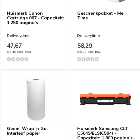
Huismerk Canon
Geschenkpakket - Me
Cartridge 067 - Capaciteit:
Time
1.250 pagina's
Deliverytime
Deliverytime
47,67
58,29
(39,40 Excl. btw)
(48,17 Excl. btw)
Geami Wrap 'n Go
Huismerk Samsung CLT-
Interleaf papier
C504S/ELS(C504) -
Capaciteit: 1.800 pagina's