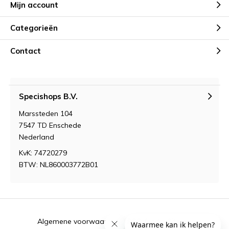
Mijn account
Categorieën
Contact
Specishops B.V.
Marssteden 104
7547 TD Enschede
Nederland
KvK: 74720279
BTW: NL860003772B01
Algemene voorwaarden
RSS-feed
Sitemap