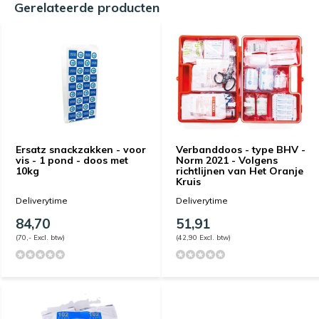
Gerelateerde producten
Ersatz snackzakken - voor
Verbanddoos - type BHV -
vis - 1 pond - doos met
Norm 2021 - Volgens
10kg
richtlijnen van Het Oranje
Kruis
Deliverytime
Deliverytime
84,70
51,91
(70,- Excl. btw)
(42,90 Excl. btw)