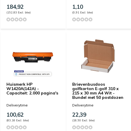
184,92
1,10
(152,83 Excl. btw)
(0,91 Excl. btw)
Huismerk HP
Brievenbusdoos
W1420A(142A) -
golfkarton E-golf 310 x
Capaciteit: 2.000 pagina's
215 x 30 mm A4 Wit -
Bundel met 50 postdozen
Deliverytime
Deliverytime
100,62
22,39
(83,16 Excl. btw)
(18,50 Excl. btw)