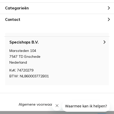
Categorieën
Contact
Specishops B.V.
Marssteden 104
7547 TD Enschede
Nederland
KvK: 74720279
BTW: NL860003772B01
Algemene voorwaarden
RSS-feed
Sitemap