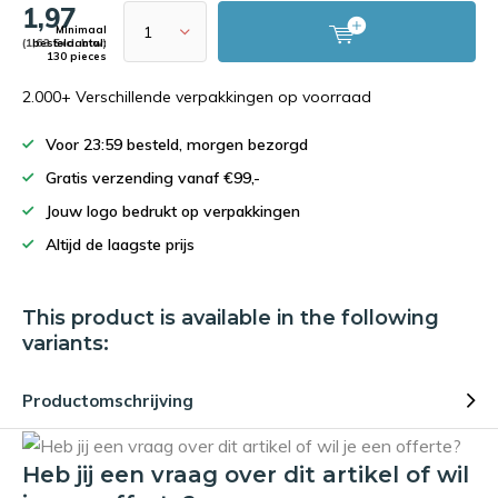
1,97
Minimaal
(1,63 Excl. btw)
bestelaantal:
130 pieces
2.000+ Verschillende verpakkingen op voorraad
Voor 23:59 besteld, morgen bezorgd
Gratis verzending vanaf €99,-
Jouw logo bedrukt op verpakkingen
Altijd de laagste prijs
This product is available in the following
variants:
Productomschrijving
Heb jij een vraag over dit artikel of wil