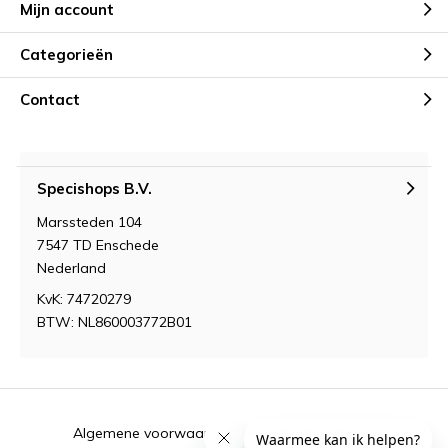
Mijn account
Categorieën
Contact
Specishops B.V.
Marssteden 104
7547 TD Enschede
Nederland
KvK: 74720279
BTW: NL860003772B01
Algemene voorwaarden
RSS-feed
Sitemap