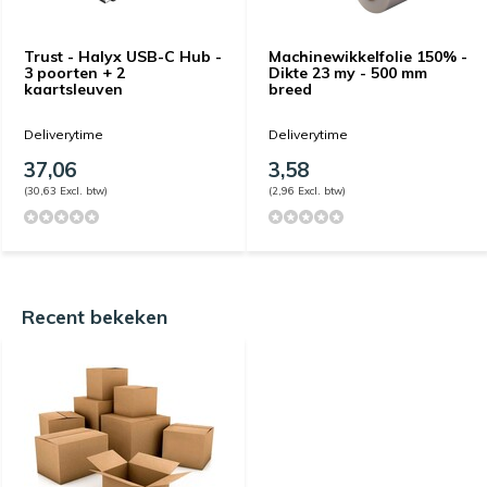
Trust - Halyx USB-C Hub -
Machinewikkelfolie 150% -
3 poorten + 2
Dikte 23 my - 500 mm
kaartsleuven
breed
Deliverytime
Deliverytime
37,06
3,58
(30,63 Excl. btw)
(2,96 Excl. btw)
Recent bekeken