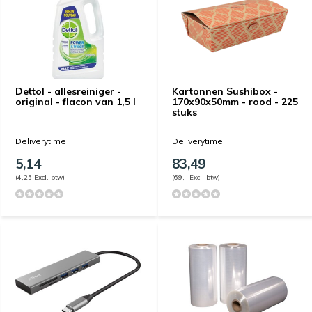
Dettol - allesreiniger -
Kartonnen Sushibox -
original - flacon van 1,5 l
170x90x50mm - rood - 225
stuks
Deliverytime
Deliverytime
5,14
83,49
(4,25 Excl. btw)
(69,- Excl. btw)