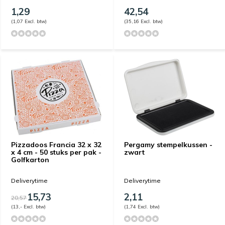
1,29
42,54
(1,07 Excl. btw)
(35,16 Excl. btw)
Pizzadoos Francia 32 x 32
Pergamy stempelkussen -
x 4 cm - 50 stuks per pak -
zwart
Golfkarton
Deliverytime
Deliverytime
15,73
2,11
20,57
(13,- Excl. btw)
(1,74 Excl. btw)