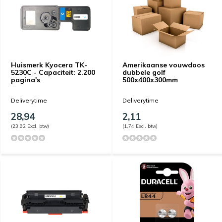
Huismerk Kyocera TK-
Amerikaanse vouwdoos
5230C - Capaciteit: 2.200
dubbele golf
pagina's
500x400x300mm
Deliverytime
Deliverytime
28,94
2,11
(23,92 Excl. btw)
(1,74 Excl. btw)