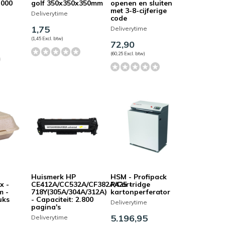
.000
golf 350x350x350mm
openen en sluiten
met 3-8-cijferige
Deliverytime
code
1,75
Deliverytime
(1,45 Excl. btw)
72,90
(60,25 Excl. btw)
Huismerk HP
HSM - Profipack
x -
CE412A/CC532A/CF382A/Cartridge
P425 -
m -
718Y(305A/304A/312A)
kartonperferator
uks
- Capaciteit: 2.800
Deliverytime
pagina's
5.196,95
Deliverytime