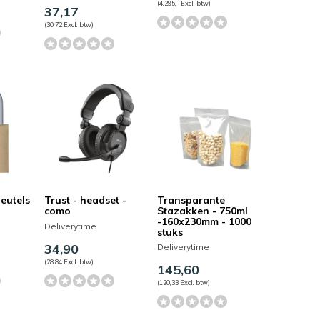
(4.295,- Excl. btw)
37,17
(30,72 Excl. btw)
leutels
Trust - headset -
Transparante
como
Stazakken - 750ml
-160x230mm - 1000
Deliverytime
stuks
34,90
Deliverytime
(28,84 Excl. btw)
145,60
(120,33 Excl. btw)