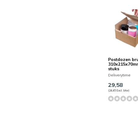
Postdozen bru
310x215x70mm
stuks
Deliverytime
29,58
(24,45 Excl. btw)