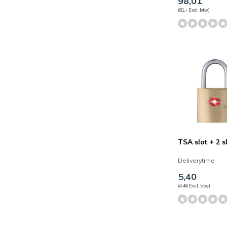
98,01
(81,- Excl. btw)
TSA slot + 2 s
Deliverytime
5,40
(4,46 Excl. btw)