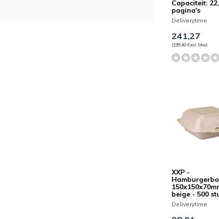
Capaciteit: 22
pagina's
Deliverytime
241,27
(199,40 Excl. btw)
XXP -
Hamburgerbo
150x150x70m
beige - 500 st
Deliverytime