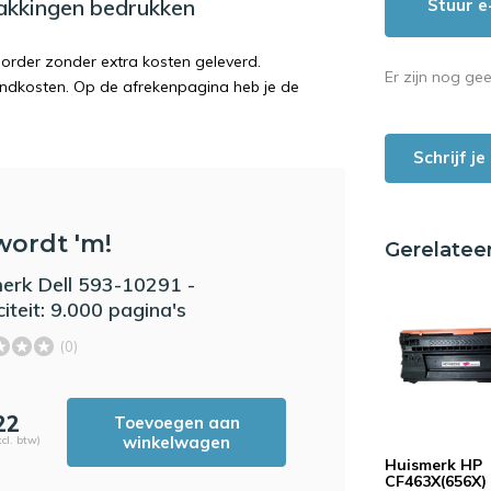
pakkingen bedrukken
Stuur e
order zonder extra kosten geleverd.
Er zijn nog ge
endkosten. Op de afrekenpagina heb je de
Schrijf j
wordt 'm!
Gerelatee
erk Dell 593-10291 -
iteit: 9.000 pagina's
(0)
22
Toevoegen aan
winkelwagen
cl. btw)
Huismerk HP
CF463X(656X) 