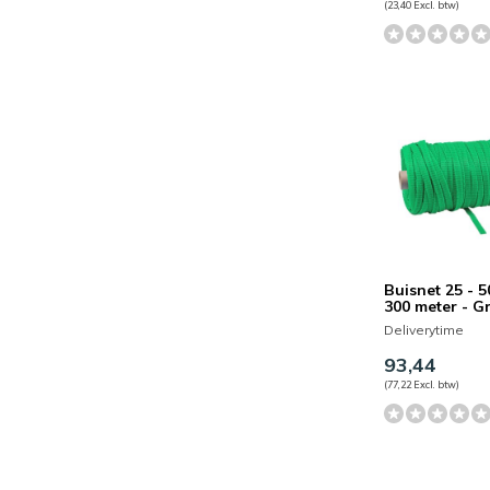
(23,40 Excl. btw)
Buisnet 25 - 
300 meter - G
Deliverytime
93,44
(77,22 Excl. btw)