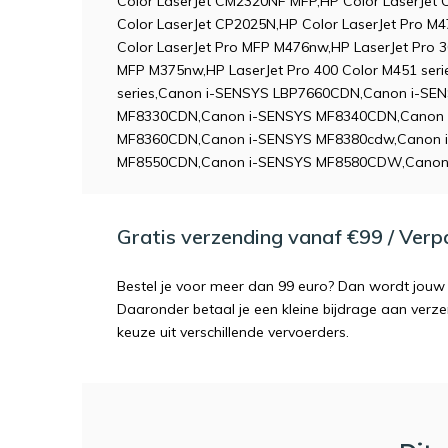
Color LaserJet CM2320NF MFP,HP Color LaserJet
Color LaserJet CP2025N,HP Color LaserJet Pro M
Color LaserJet Pro MFP M476nw,HP LaserJet Pro 3
MFP M375nw,HP LaserJet Pro 400 Color M451 seri
series,Canon i-SENSYS LBP7660CDN,Canon i-SE
MF8330CDN,Canon i-SENSYS MF8340CDN,Canon 
MF8360CDN,Canon i-SENSYS MF8380cdw,Canon 
MF8550CDN,Canon i-SENSYS MF8580CDW,Canon
Gratis verzending vanaf €99 / Ver
Bestel je voor meer dan 99 euro? Dan wordt jouw 
Daaronder betaal je een kleine bijdrage aan verz
keuze uit verschillende vervoerders.