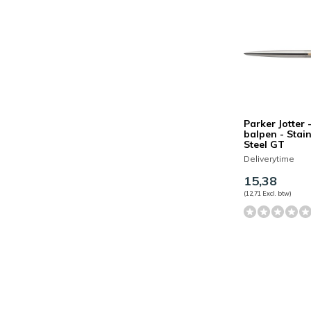
Parker Jotter 
balpen - Stain
Steel GT
Deliverytime
15,38
(12,71 Excl. btw)