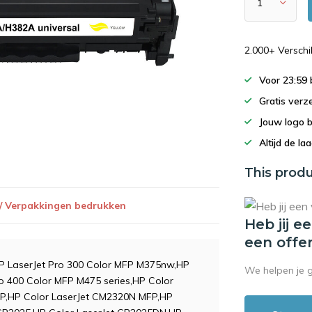
2.000+ Versch
Voor 23:59
Gratis verz
Jouw logo 
Altijd de la
This produ
 / Verpakkingen bedrukken
Heb jij e
een offe
HP LaserJet Pro 300 Color MFP M375nw,HP
We helpen je 
ro 400 Color MFP M475 series,HP Color
FP,HP Color LaserJet CM2320N MFP,HP