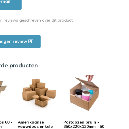
-mail
en reviews geschreven over dit product.
e eigen review
rde producten
s 60 -
Amerikaanse
Postdozen bruin -
m -
vouwdoos enkele
350x220x130mm - 50