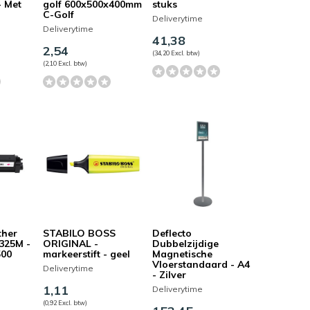
- Met
golf 600x500x400mm
stuks
C-Golf
Deliverytime
Deliverytime
41,38
2,54
(34,20 Excl. btw)
(2,10 Excl. btw)
ther
STABILO BOSS
Deflecto
325M -
ORIGINAL -
Dubbelzijdige
500
markeerstift - geel
Magnetische
Vloerstandaard - A4
Deliverytime
- Zilver
1,11
Deliverytime
(0,92 Excl. btw)