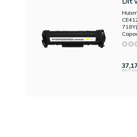
Dit 
Huis
CE41
718Y
Capac
37,1
(30,72 Exc