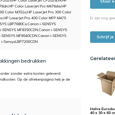
 CP2025,HP Color LaserJet CP2025DN,HP
Stuur e
476dn,HP Color LaserJet Pro M476dw,HP
00 Color M351a,HP LaserJet Pro 300 Color
Er zijn nog ge
es,HP LaserJet Pro 400 Color MFP M475
NSYS LBP7680Cx,Canon i-SENSYS
i-SENSYS MF8350CDN,Canon i-SENSYS
i-SENSYS MF8540CDN,Canon i-SENSYS
Schrijf j
 i-SensysLBP7200CDN
Gerelatee
pakkingen bedrukken
order zonder extra kosten geleverd.
endkosten. Op de afrekenpagina heb je de
Halve Eurodoo
40 x 30 x 60 c