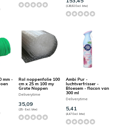
153,45
(126,82 Excl. btw)
50 mm -
Rol noppenfolie 100
Ambi Pur -
roen
cm x 25 m 100 my
luchtverfrisser -
Grote Noppen
Bloesem - flacon van
300 ml
Deliverytime
Deliverytime
35,09
5,41
(29,- Excl. btw)
(4,47 Excl. btw)