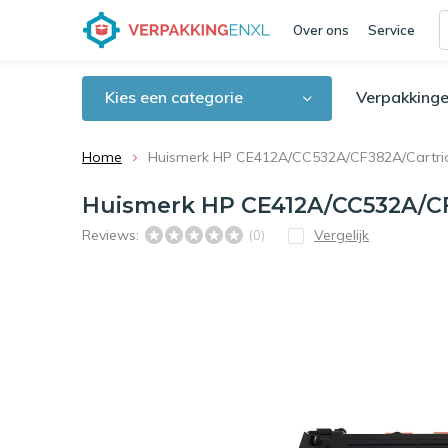
Over ons
Service
Kies een categorie
Verpakkinge
Home
Huismerk HP CE412A/CC532A/CF382A/Cartridg
Huismerk HP CE412A/CC532A/CF3
Reviews:
Vergelijk
(0)