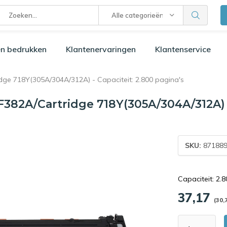
Alle categorieën
n bedrukken
Klantenervaringen
Klantenservice
e 718Y(305A/304A/312A) - Capaciteit: 2.800 pagina's
82A/Cartridge 718Y(305A/304A/312A) - 
SKU:
871889
Capaciteit: 2.
37,17
(30,