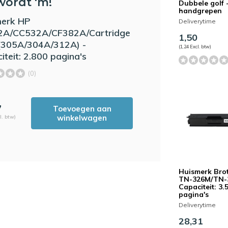
wordt 'm!
Dubbele golf 
handgrepen
merk HP
Deliverytime
2A/CC532A/CF382A/Cartridge
1,50
(305A/304A/312A) -
(1,24 Excl. btw)
iteit: 2.800 pagina's
(0)
7
Toevoegen aan
winkelwagen
l. btw)
Huismerk Bro
TN-326M/TN-
Capaciteit: 3.
pagina's
Deliverytime
28,31