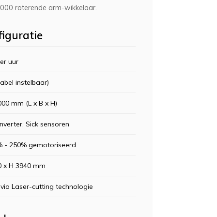
T1000 roterende arm-wikkelaar.
figuratie
per uur
iabel instelbaar)
000 mm (L x B x H)
nverter, Sick sensoren
 - 250% gemotoriseerd
0 x H 3940 mm
via Laser-cutting technologie