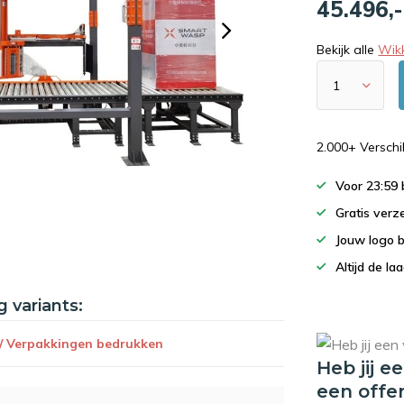
45.496,
Bekijk alle
Wik
2.000+ Versch
Voor 23:59
Gratis verz
Jouw logo 
Altijd de la
g variants:
 / Verpakkingen bedrukken
Heb jij e
een offe