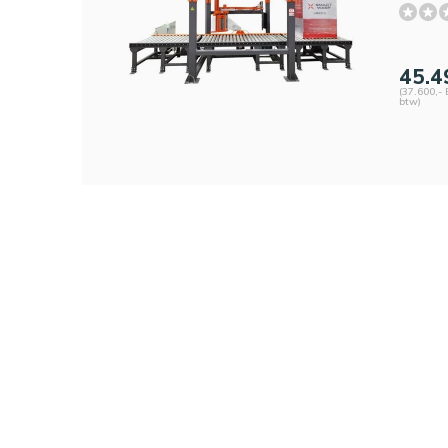
45.4
(37.600,- 
btw)