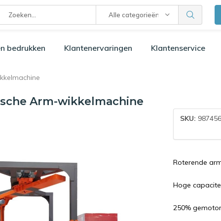
Alle categorieën
n bedrukken
Klantenervaringen
Klantenservice
kkelmachine
ische Arm-wikkelmachine
SKU:
98745
Roterende arm 
Hoge capaciteit
250% gemotori