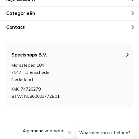
Categorieën
Contact
Specishops B.V.
Marssteden 104
7547 TD Enschede
Nederland
KvK: 74720279
BTW: NL860003772B01
Algemene voorwaarden
RSS-feed
Sitemap