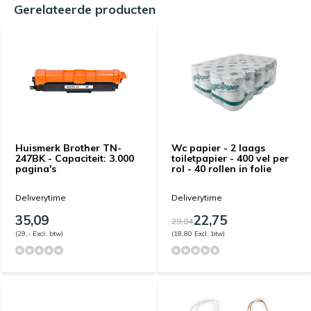
Gerelateerde producten
Huismerk Brother TN-
Wc papier - 2 laags
247BK - Capaciteit: 3.000
toiletpapier - 400 vel per
pagina's
rol - 40 rollen in folie
Deliverytime
Deliverytime
35,09
22,75
29,04
(29,- Excl. btw)
(18,80 Excl. btw)