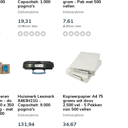
500
Capaciteit: 1.000
gram - Pak met 500
pagina's
vellen
Deliverytime
Deliverytime
19,31
7,61
(15,96 Excl. btw)
(6,29 Excl. btw)
ieren
Huismerk Lexmark
Kopieerpapier A4 75
n - do
X463H21G -
grams wit doos
0 x 350
Capaciteit: 9.000
2.500 vel - 5 Pakken
g - met
pagina's
van 500 vellen
100
Deliverytime
Deliverytime
131,94
34,67