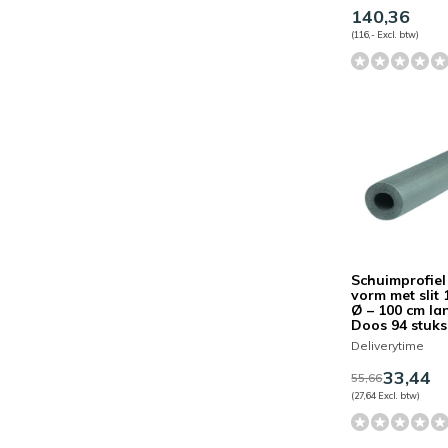
140,36
(116,- Excl. btw)
Schuimprofiel
vorm met slit
Ø – 100 cm la
Doos 94 stuks
Deliverytime
33,44
55,66
(27,64 Excl. btw)