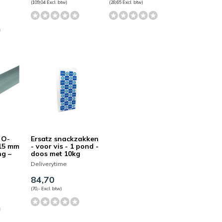
(109,04 Excl. btw)
(28,65 Excl. btw)
 O-
Ersatz snackzakken
 15 mm
- voor vis - 1 pond -
ng –
doos met 10kg
Deliverytime
84,70
(70,- Excl. btw)