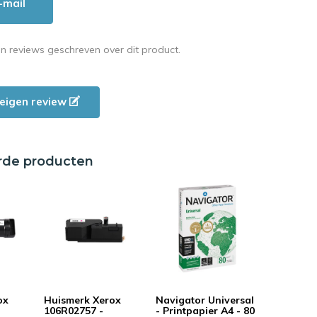
-mail
en reviews geschreven over dit product.
e eigen review
rde producten
ox
Huismerk Xerox
Navigator Universal
106R02757 -
- Printpapier A4 - 80