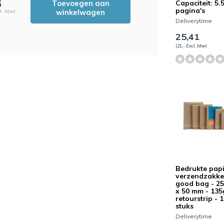
6
Toevoegen aan
Capaciteit: 5.
pagina's
winkelwagen
l. btw)
Deliverytime
25,41
(21,- Excl. btw)
Bedrukte pap
verzendzakke
good bag - 25
x 50 mm - 135
retourstrip - 
stuks
Deliverytime