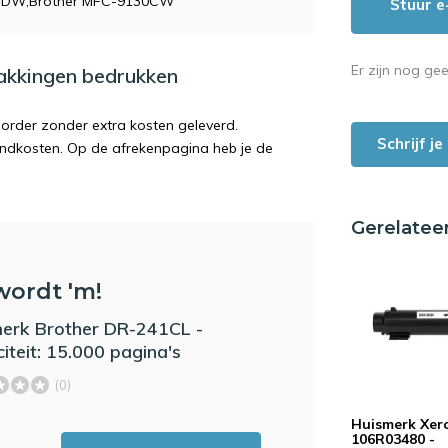
0CDW,Brother MFC-9130CW
Stuur e
Er zijn nog ge
pakkingen bedrukken
order zonder extra kosten geleverd.
Schrijf j
endkosten. Op de afrekenpagina heb je de
Gerelatee
wordt 'm!
erk Brother DR-241CL -
iteit: 15.000 pagina's
(0)
Huismerk Xer
106R03480 -