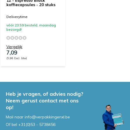
12 - Espresso Black
koffiecapsules - 20 stuks
Deliverytime
vóór 23:59 besteld, maandag
bezorgd!
Vergelijk
7,09
(5,86 Excl. btw)
Heb je vragen, of advies nodig?
Neem gerust contact met ons
op!
Mail naar
info@verpakkingenxl.be
Of bel
+31(0)53 - 5738456