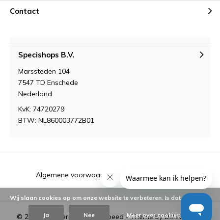
Contact
Specishops B.V.
Marssteden 104
7547 TD Enschede
Nederland
KvK: 74720279
BTW: NL860003772B01
Algemene voorwaarden
RSS-feed
Sitemap
Wij slaan cookies op om onze website te verbeteren. Is dat akkoord?
Ja
Nee
Meer over cookies »
© 2026 - Powered by
Lightspeed
- Theme by
DMWS.nl