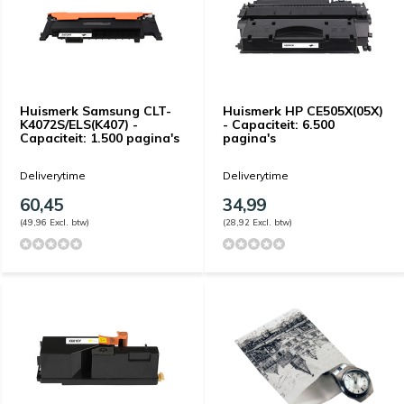
Huismerk Samsung CLT-
Huismerk HP CE505X(05X)
K4072S/ELS(K407) -
- Capaciteit: 6.500
Capaciteit: 1.500 pagina's
pagina's
Deliverytime
Deliverytime
60,45
34,99
(49,96 Excl. btw)
(28,92 Excl. btw)