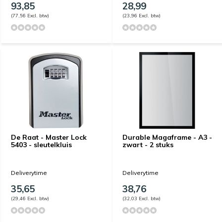
93,85
28,99
(77,56 Excl. btw)
(23,96 Excl. btw)
De Raat - Master Lock
Durable Magaframe - A3 -
5403 - sleutelkluis
zwart - 2 stuks
Deliverytime
Deliverytime
35,65
38,76
(29,46 Excl. btw)
(32,03 Excl. btw)