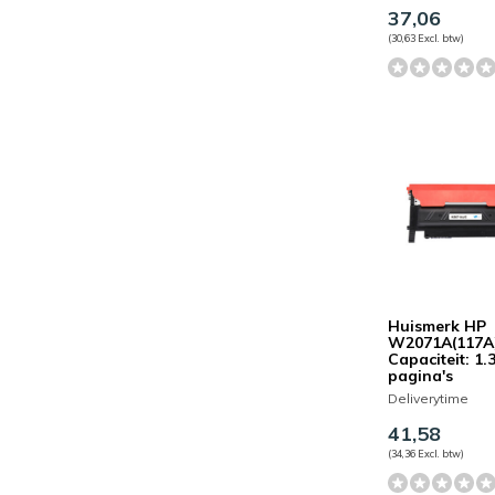
37,06
(30,63 Excl. btw)
Huismerk HP
W2071A(117A)
Capaciteit: 1.
pagina's
Deliverytime
41,58
(34,36 Excl. btw)