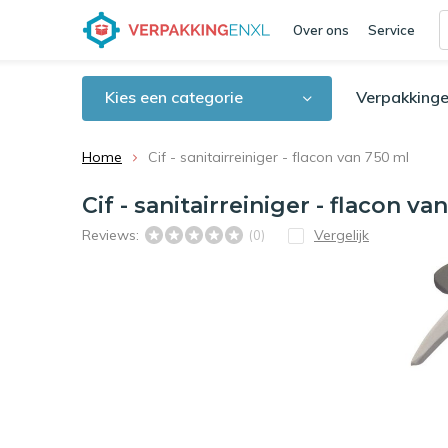
Over ons
Service
Kies een categorie
Verpakkinge
Home
Cif - sanitairreiniger - flacon van 750 ml
Cif - sanitairreiniger - flacon va
Reviews:
Vergelijk
(0)