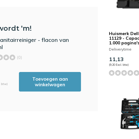
wordt 'm!
Huismerk Dell
11129 - Capaci
sanitairreiniger - flacon van
1.000 pagina'
l
Deliverytime
(0)
11,13
(9,20 Excl. btw)
Toevoegen aan
winkelwagen
. btw)