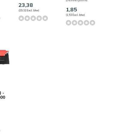
23,38
1,85
(19,32 Excl. btw)
(1,53 Excl. btw)
 -
300