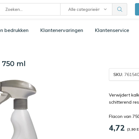
Alle categorieën
n bedrukken
Klantenervaringen
Klantenservice
n 750 ml
SKU:
761540
Verwijdert kal
schitterend re
Flacon van 75
4,72
(3,90 E