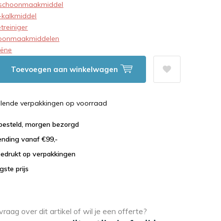
schoonmaakmiddel
-kalkmiddel
etreiniger
oonmaakmiddelen
iëne
Toevoegen aan winkelwagen
illende verpakkingen op voorraad
 besteld, morgen bezorgd
ending vanaf €99,-
bedrukt op verpakkingen
agste prijs