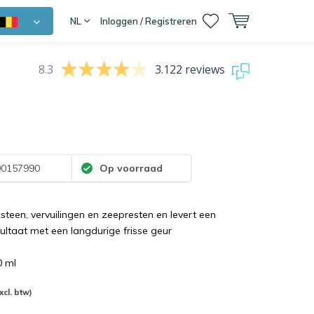
NL
Inloggen / Registreren
8.3
3.122 reviews
0157990
Op voorraad
ksteen, vervuilingen en zeepresten en levert een
sultaat met een langdurige frisse geur
0 ml
xcl. btw)