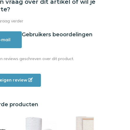
en vraag over dit artikel of wil je
rte?
graag verder
Gebruikers beoordelingen
-mail
en reviews geschreven over dit product.
e eigen review
rde producten