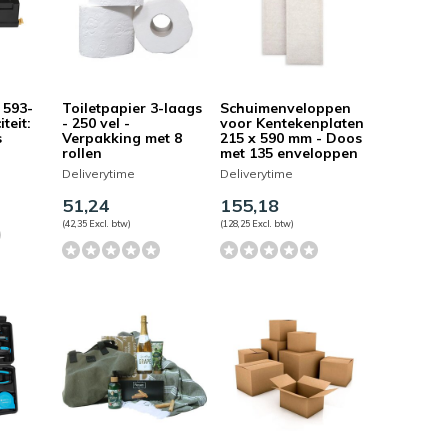
 593-
Toiletpapier 3-laags
Schuimenveloppen
teit:
- 250 vel -
voor Kentekenplaten
s
Verpakking met 8
215 x 590 mm - Doos
rollen
met 135 enveloppen
Deliverytime
Deliverytime
51,24
155,18
(42,35 Excl. btw)
(128,25 Excl. btw)