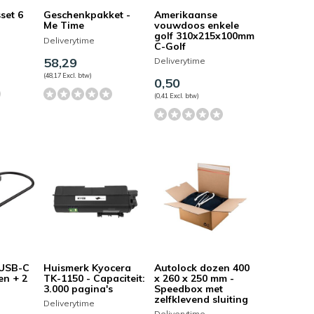
set 6
Geschenkpakket -
Amerikaanse
Me Time
vouwdoos enkele
golf 310x215x100mm
Deliverytime
C-Golf
58,29
Deliverytime
(48,17 Excl. btw)
0,50
(0,41 Excl. btw)
 USB-C
Huismerk Kyocera
Autolock dozen 400
en + 2
TK-1150 - Capaciteit:
x 260 x 250 mm -
3.000 pagina's
Speedbox met
zelfklevend sluiting
Deliverytime
Deliverytime