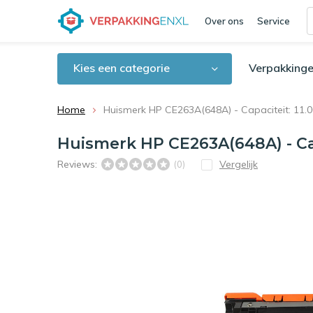
Over ons
Service
Kies een categorie
Verpakkinge
Home
Huismerk HP CE263A(648A) - Capaciteit: 11.0
Huismerk HP CE263A(648A) - Cap
Reviews:
Vergelijk
(0)