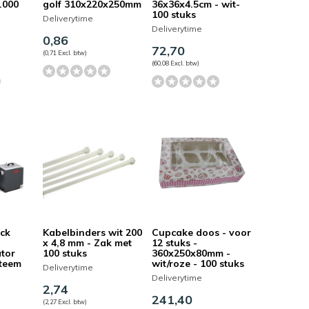
7.000
golf 310x220x250mm
36x36x4.5cm - wit-
100 stuks
Deliverytime
Deliverytime
0,86
72,70
(0,71 Excl. btw)
(60,08 Excl. btw)
ack
Kabelbinders wit 200
Cupcake doos - voor
x 4,8 mm - Zak met
12 stuks -
ator
100 stuks
360x250x80mm -
steem
wit/roze - 100 stuks
Deliverytime
Deliverytime
2,74
241,40
(2,27 Excl. btw)