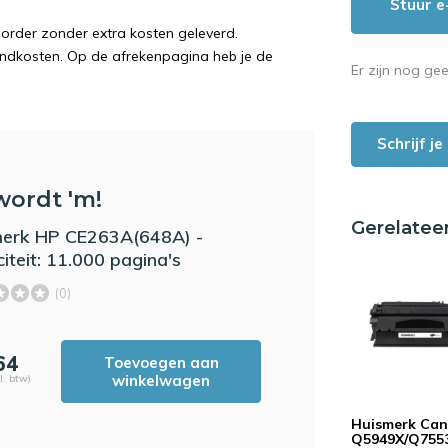
Stuur e
order zonder extra kosten geleverd.
endkosten. Op de afrekenpagina heb je de
Er zijn nog ge
Schrijf j
wordt 'm!
Gerelatee
erk HP CE263A(648A) -
iteit: 11.000 pagina's
(0)
64
Toevoegen aan
winkelwagen
l. btw)
Huismerk Ca
Q5949X/Q755