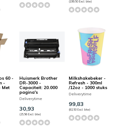
(199,50 Excl. btw)
s 60 -
Huismerk Brother
Milkshakebeker -
m -
DR-3000 -
Refresh - 300ml
- Met
Capaciteit: 20.000
/12oz - 1000 stuks
pagina's
Deliverytime
Deliverytime
99,83
30,93
(82,50 Excl. btw)
(25,56 Excl. btw)