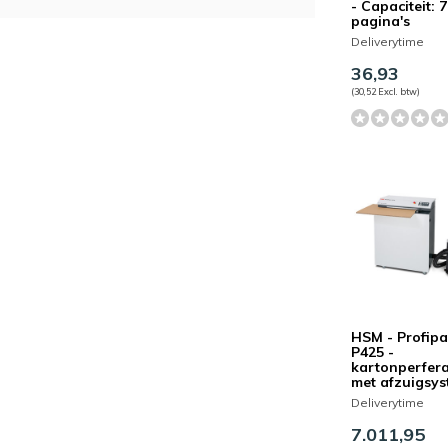
- Capaciteit: 
pagina's
Deliverytime
36,93
(30,52 Excl. btw)
HSM - Profip
P425 -
kartonperfer
met afzuigsy
Deliverytime
7.011,95