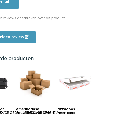
-mail
en reviews geschreven over dit product.
e eigen review
rde producten
non
Amerikaanse
Pizzadoos
3X/CRG708H(49X/53X/CRG708H))
vouwdoos dubbele
Americano -