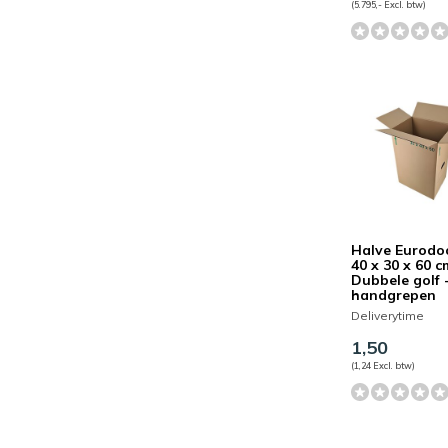
(5.795,- Excl. btw)
Halve Eurodoo
40 x 30 x 60 c
Dubbele golf 
handgrepen
Deliverytime
1,50
(1,24 Excl. btw)