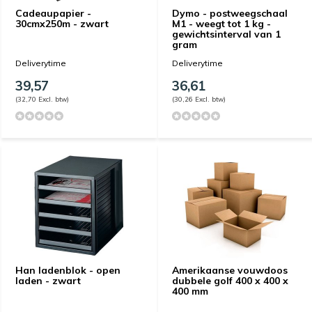
Cadeaupapier -
Dymo - postweegschaal
30cmx250m - zwart
M1 - weegt tot 1 kg -
gewichtsinterval van 1
gram
Deliverytime
Deliverytime
39,57
36,61
(32,70 Excl. btw)
(30,26 Excl. btw)
Han ladenblok - open
Amerikaanse vouwdoos
laden - zwart
dubbele golf 400 x 400 x
400 mm