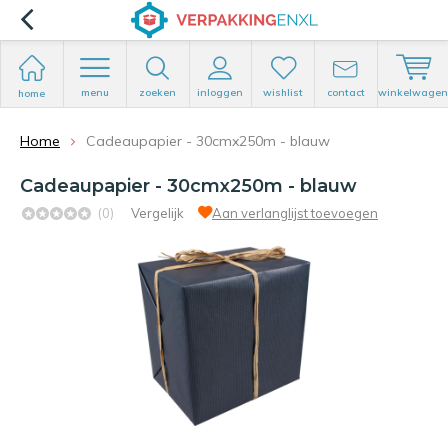
menu
zoeken
inloggen
wishlist
contact
winkelwagen
home
Home
Cadeaupapier - 30cmx250m - blauw
Cadeaupapier - 30cmx250m - blauw
(0)
Vergelijk
Aan verlanglijst toevoegen