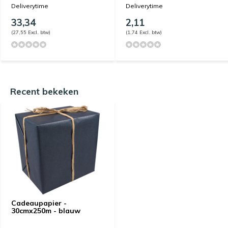
Deliverytime
Deliverytime
33,34
2,11
(27,55 Excl. btw)
(1,74 Excl. btw)
Recent bekeken
Cadeaupapier -
30cmx250m - blauw