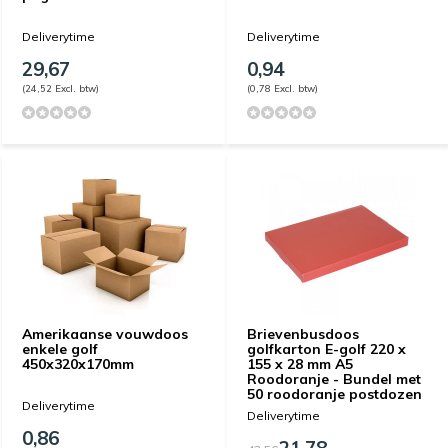
Deliverytime
Deliverytime
29,67
0,94
(24,52 Excl. btw)
(0,78 Excl. btw)
Amerikaanse vouwdoos
Brievenbusdoos
enkele golf
golfkarton E-golf 220 x
450x320x170mm
155 x 28 mm A5
Roodoranje - Bundel met
50 roodoranje postdozen
Deliverytime
Deliverytime
0,86
21,78