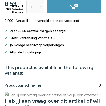
8,53
Minimaal
(7,05 Excl. btw)
bestelaantal:
40 pieces
2.000+ Verschillende verpakkingen op voorraad
Voor 23:59 besteld, morgen bezorgd
Gratis verzending vanaf €99,-
Jouw logo bedrukt op verpakkingen
Altijd de laagste prijs
This product is available in the following
variants:
Productomschrijving
Heb jij een vraag over dit artikel of wil