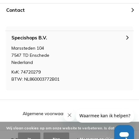
Contact
Specishops B.V.
Marssteden 104
7547 TD Enschede
Nederland
KvK: 74720279
BTW: NL860003772B01
Algemene voorwaarden
RSS-feed
Sitemap
Wij slaan cookies op om onze website te verbeteren. Is dat akkoord?
Ja
Nee
Meer over cookies »