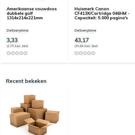
Amerikaanse vouwdoos
Huismerk Canon
dubbele golf
CF413X/Cartridge 046HM -
1314x214x221mm
Capaciteit: 5.000 pagina's
Deliverytime
Deliverytime
3,33
43,17
(2,75 Excl. btw)
(35,68 Excl. btw)
Recent bekeken