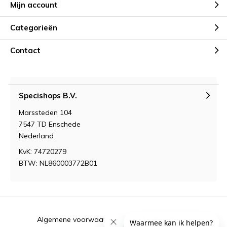
Mijn account
Categorieën
Contact
Specishops B.V.
Marssteden 104
7547 TD Enschede
Nederland
KvK: 74720279
BTW: NL860003772B01
Algemene voorwaarden
RSS-feed
Sitemap