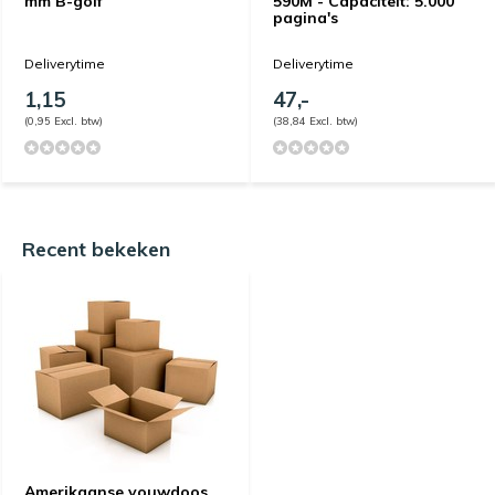
mm B-golf
590M - Capaciteit: 5.000
pagina's
Deliverytime
Deliverytime
1,15
47,-
(0,95 Excl. btw)
(38,84 Excl. btw)
Recent bekeken
Amerikaanse vouwdoos