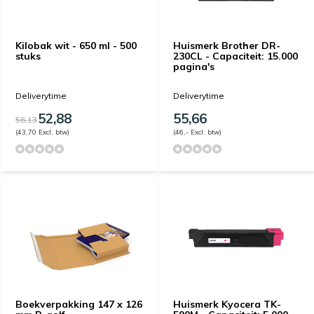
Kilobak wit - 650 ml - 500
Huismerk Brother DR-
stuks
230CL - Capaciteit: 15.000
pagina's
Deliverytime
Deliverytime
52,88
55,66
56,13
(43,70 Excl. btw)
(46,- Excl. btw)
Boekverpakking 147 x 126
Huismerk Kyocera TK-