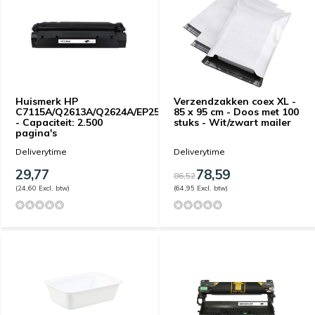
Huismerk HP
Verzendzakken coex XL -
C7115A/Q2613A/Q2624A/EP25(15A/13A/24A)
85 x 95 cm - Doos met 100
- Capaciteit: 2.500
stuks - Wit/zwart mailer
pagina's
Deliverytime
Deliverytime
29,77
78,59
86,52
(24,60 Excl. btw)
(64,95 Excl. btw)