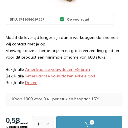
SKU:
8719699297227
Op voorraad
Mocht de levertijd langer zijn dan 5 werkdagen, dan nemen
wij contact met je op.
Vanwege onze scherpe prijzen en gratis verzending geldt er
voor dit product een minimale afname van 600 stuks.
Bekijk alle
Amerikaanse vouwdozen EG bruin
Bekijk alle
Amerikaanse vouwdozen enkele golf
Bekijk alle
Dozen
Koop 1300 voor 0,41 per stuk en bespaar 15%
0,58
Minimaal
(0,48 Excl. btw)
bestelaantal: