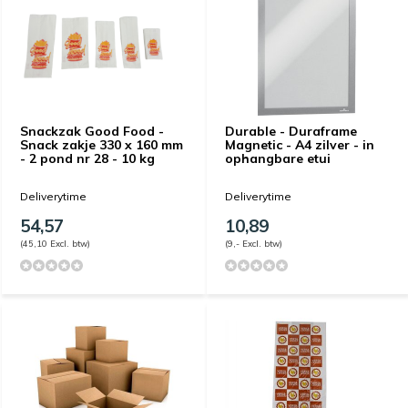
Snackzak Good Food -
Durable - Duraframe
Snack zakje 330 x 160 mm
Magnetic - A4 zilver - in
- 2 pond nr 28 - 10 kg
ophangbare etui
Deliverytime
Deliverytime
54,57
10,89
(45,10 Excl. btw)
(9,- Excl. btw)