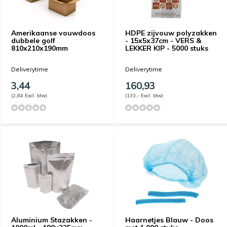
Amerikaanse vouwdoos
HDPE zijvouw polyzakken
dubbele golf
- 15x5x37cm - VERS &
810x210x190mm
LEKKER KIP - 5000 stuks
Deliverytime
Deliverytime
3,44
160,93
(2,84 Excl. btw)
(133,- Excl. btw)
Aluminium Stazakken -
Haarnetjes Blauw - Doos