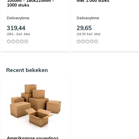
1000ml - 180x225mm -
met 1.000 stuks
1000 stuks
Deliverytime
Deliverytime
319,44
29,65
(264,- Excl. btw)
(24,50 Excl. btw)
Recent bekeken
Amerikaanse vouwdoos