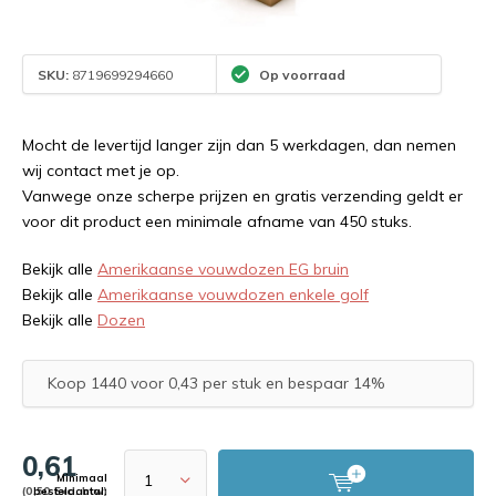
SKU:
8719699294660
Op voorraad
Mocht de levertijd langer zijn dan 5 werkdagen, dan nemen
wij contact met je op.
Vanwege onze scherpe prijzen en gratis verzending geldt er
voor dit product een minimale afname van 450 stuks.
Bekijk alle
Amerikaanse vouwdozen EG bruin
Bekijk alle
Amerikaanse vouwdozen enkele golf
Bekijk alle
Dozen
Koop 1440 voor 0,43 per stuk en bespaar 14%
0,61
Minimaal
(0,50 Excl. btw)
bestelaantal: